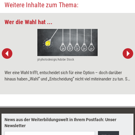
Weitere Inhalte zum Thema:
Wer die Wahl hat ...
jd-photodesign/Adobe Stock
Wer eine Wahl trifft, entscheidet sich für eine Option – doch darüber
hinaus haben „Wahl“ und „Entscheidung“ nicht viel miteinander zu tun. Sie
folgen ganz unterschiedlichen kognitiven Mechanismen. Welche das
sind und was das alles mit Coaching zu tun hat, erklärt Coach und
Supervisor Horst Lempart in seinem diesmaligen Meinungsbeitrag.
News aus der Weiterbildungswelt in Ihrem Postfach: Unser
Newsletter