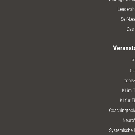
Leadersh
Self-Le
Das 
Veranst
P
CU
tools
KI im T
KI für E
Coachingtools
Neuro
Systemische I