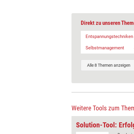
Direkt zu unseren Them
Entspannungstechniken
Selbstmanagement
Alle 8 Themen anzeigen
Weitere Tools zum The
Supervisions-Tool: Trip(p)el zum Thema
Solution-Tool: Erfol