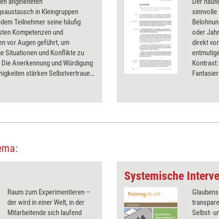
en angeleiteten
Der häuf
gsaustausch in Kleingruppen
sinnvolle
edem Teilnehmer seine häufig
Belohnung
ten Kompetenzen und
oder Jahr
en vor Augen geführt, um
direkt vo
e Situationen und Konflikte zu
entmutige
. Die Anerkennung und Würdigung
Kontrast:
higkeiten stärken Selbstvertrauen
Fantasier
stwirksamkeit.
ema:
Systemische Interve
Raum zum Experimentieren –
Glaubens
der wird in einer Welt, in der
transpar
Mitarbeitende sich laufend
Selbst- 