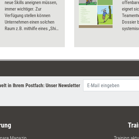
neue Skills aneignen müssen,
offenbar
immer wichtiger. Zur
eignet si
Verfügung stellen können
Teamentw
Unternehmen einen solchen
Dossier 
Raum z.B. mithilfe eines „Ship-
systemisc
it Days“. Welche Rolle
in der P
Weiterbildungsprofis dabei
spielen und wie diese Methode
genau durchgeführt wird,
erläutert New Learning
Designer Jan Foelsing im
ersten Teil seiner Serie.
elt in Ihrem Postfach: Unser Newsletter
rung
Trai
nare Magazin
Training aktue