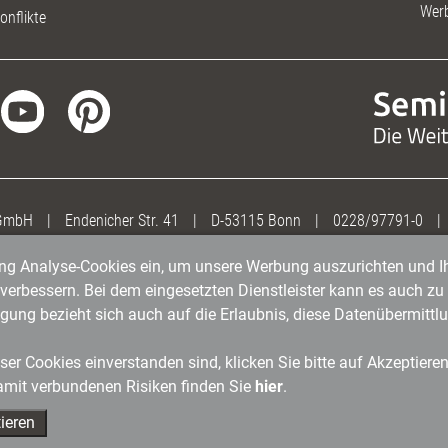
Wer
onflikte
 GmbH
|
Endenicher Str. 41
|
D-53115 Bonn
|
0228/97791-0
|
gung Analyse-Cookies ein, um unsere Werbung auszurichten und Ih
erbessern. Bei dem eingesetzten Dienstleister kann es auch zu 
igung bezieht sich auch auf die Erlaubnis, diese Datenübermit
er Cookies einverstanden sind, klicken Sie bitte auf Akzeptiere
amit verbundenen Risiken finden Sie
hier
.
ieren