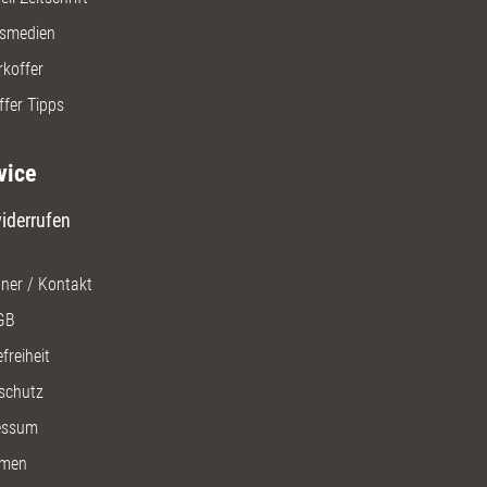
gsmedien
rkoffer
ffer Tipps
vice
iderrufen
ner / Kontakt
GB
freiheit
schutz
essum
men