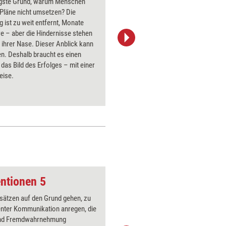
igste Grund, warum Menschen
Fragen od
 Pläne nicht umsetzen? Die
Workshop
 ist zu weit entfernt, Monate
häufig au
e – aber die Hindernisse stehen
Kompetenz
r ihrer Nase. Dieser Anblick kann
geschild
n. Deshalb braucht es einen
macht de
 das Bild des Erfolges – mit einer
Teilnehm
eise.
und stärk
Verantwo
Teilnehme
Probleml
ntionen 5
Fussspuren
sätzen auf den Grund gehen, zu
Über 1000
enter Kommunikation anregen, die
Flipchart
und Fremdwahrnehmung
PowerPoin