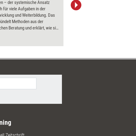
en – der systemische Ansatz
Bildsprac
ch für viele Aufgaben in der
aktuell ha
icklung und Weiterbildung. Das
Bilder.
bündelt Methoden aus der
hen Beratung und erklärt, wie sie
raxis angewendet werden können.
ning
ll Zeitschrift