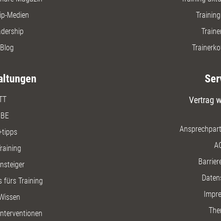
ip-Medien
Trainin
adership
Traine
Blog
Trainerko
altungen
Ser
TT
Vertrag w
BE
Ansprechpart
+tipps
A
raining
Barriere
insteiger
Daten
 fürs Training
Impr
Wissen
The
nterventionen