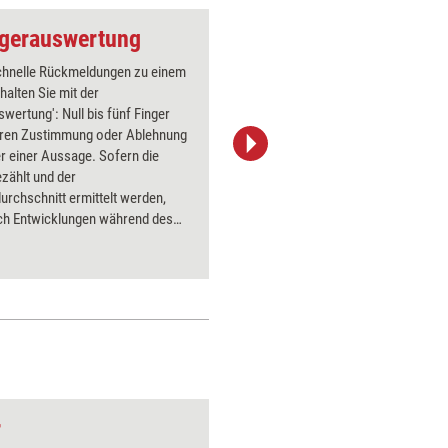
ngerauswertung
chnelle Rückmeldungen zu einem
Dies ist 
alten Sie mit der
Teilnehme
swertung': Null bis fünf Finger
Rückmeld
ieren Zustimmung oder Ablehnung
notieren,
r einer Aussage. Sofern die
Schatzkis
zählt und der
Mülleimer
rchschnitt ermittelt werden,
ich Entwicklungen während des
achvollziehen.
r
Verstehen