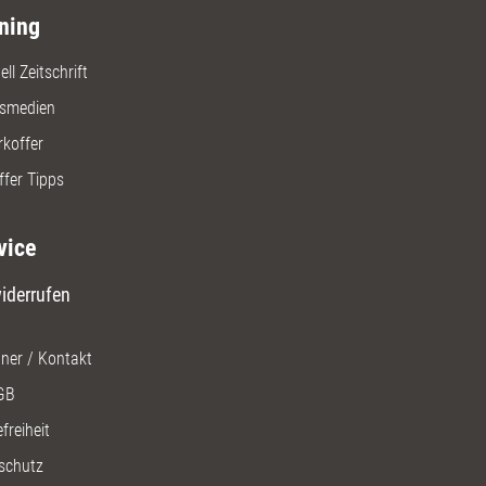
ning
ll Zeitschrift
gsmedien
rkoffer
ffer Tipps
vice
iderrufen
ner / Kontakt
GB
freiheit
schutz