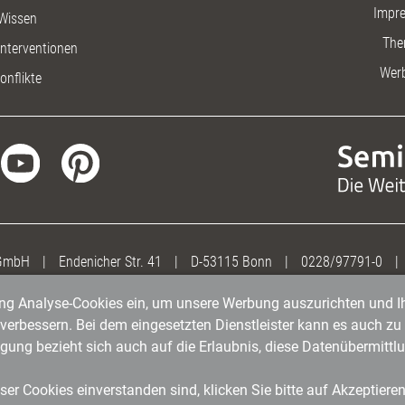
Impr
Wissen
The
nterventionen
Wer
onflikte
 GmbH
|
Endenicher Str. 41
|
D-53115 Bonn
|
0228/97791-0
|
gung Analyse-Cookies ein, um unsere Werbung auszurichten und Ih
erbessern. Bei dem eingesetzten Dienstleister kann es auch zu 
igung bezieht sich auch auf die Erlaubnis, diese Datenübermit
er Cookies einverstanden sind, klicken Sie bitte auf Akzeptiere