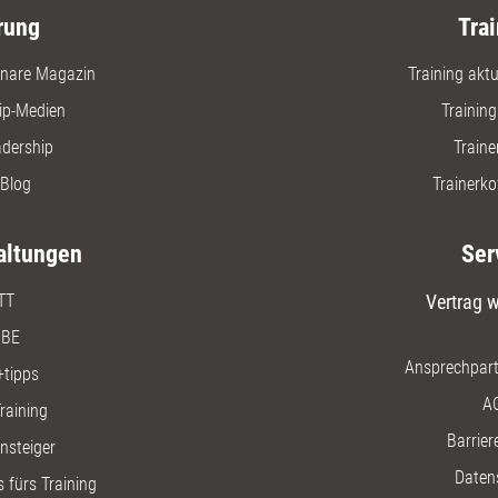
rung
Trai
nare Magazin
Training aktue
ip-Medien
Trainin
adership
Traine
Blog
Trainerko
altungen
Ser
TT
Vertrag w
BE
Ansprechpart
+tipps
A
raining
Barriere
insteiger
Daten
 fürs Training