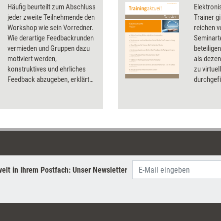
Häufig beurteilt zum Abschluss
Elektroni
jeder zweite Teilnehmende den
Trainer gi
Workshop wie sein Vorredner.
reichen v
Wie derartige Feedbackrunden
Seminart
vermieden und Gruppen dazu
beteilige
motiviert werden,
als dezen
konstruktives und ehrliches
zu virtue
Feedback abzugeben, erklärt
durchgef
Berater Dirk Bathen.
von Traini
Werkzeug
und erläu
optimal 
elt in Ihrem Postfach: Unser Newsletter