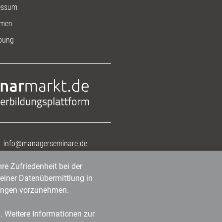
essum
men
bung
info@managerseminare.de
re Zufriedenheit bei der
einer Datenübermittlung in
tlungen vorzunehmen.
n. Weitere Informationen zur