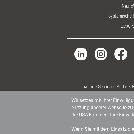
Neuro
Systemische I
Liebe K
managerSeminare Verlags
Wir setzen mit Ihrer Einwilli
Nutzung unserer Webseite zu v
die USA kommen. Ihre Einwill
Wenn Sie mit dem Einsatz dies