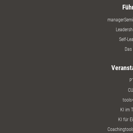
Füh
managerSemi
Leadersh
Self-Le
Das 
Veranst
P
CU
tools
KI im T
KI für E
Coachingtools