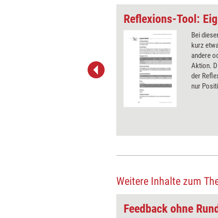
h im Buch
Reflexions-Tool: Eig
egriffe oder Abbildungen müssen
Bei diese
eilnehmern möglichst schnell in
kurz etwa
ch oder der Seminarunterlage
andere od
werden. Die Übung eignet sich
Aktion. D
s zur Wiederholung des
der Refle
 als Prüfungsvorbereitung oder
nur Posit
plizierter Einstieg in den zweiten
ag.
Weitere Inhalte zum Th
sive!
Feedback ohne Run