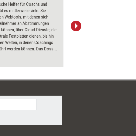
sche Helfer für Coachs und
Über 1000
bt es mittlerweile viele. Sie
Flipchart
on Webtools, mit denen sich
PowerPoin
eilnehmer an Abstimmungen
Bildsprac
n können, über Cloud-Dienste, die
aktuell ha
trale Festplatten dienen, bis hin
Bilder.
llen Welten, in denen Coachings
ührt werden können. Das Dossier
ng aktuell stellt elektronische
e für verschieden Zwecke vor
tert, wie Trainer und Coachs sie
nutzen können.