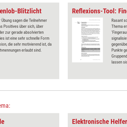
enlob-Blitzlicht
Reflexions-Tool: Fi
r Übung sagen die Teilnehmer
Rasant s
s Positives über sich, über
Thema erh
er zur gerade absolvierten
'Fingerau
ies ist eine sehr schnelle Form
signalis
xion, die sehr motivierend ist, da
gegenübe
itvnennungen erlaubt sind.
Punkte ge
Gruppendu
lassen s
Kurses n
ema:
de
Elektronische Helfe