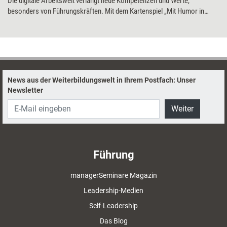
Die digitale Arbeitswelt verlangt neue Kompetenzen und Werte,
besonders von Führungskräften. Mit dem Kartenspiel „Mit Humor in
Führung“ sollen diese spielerisch angeregt werden – für mehr Energie
und eine größere Selbstreflexion. Training aktuell hat das Spiel getestet.
News aus der Weiterbildungswelt in Ihrem Postfach: Unser
Newsletter
Weiter
Führung
managerSeminare Magazin
Leadership-Medien
Self-Leadership
Das Blog