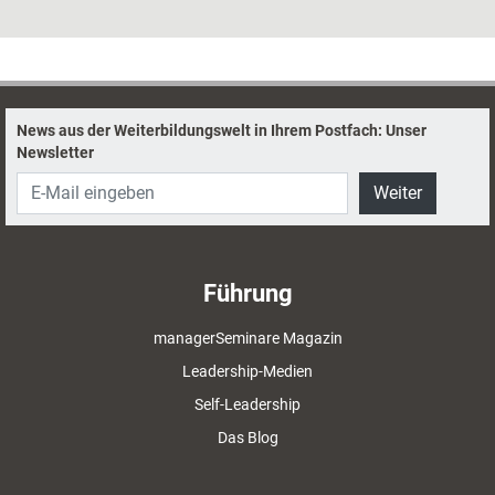
Moderationskompetenzen. Wie Trainingsprofis ihnen die richtigen Skills
an die Hand geben, erklärt Tobias Seibel, und stellt sechs bewährte
Methoden vor.
News aus der Weiterbildungswelt in Ihrem Postfach: Unser
Newsletter
Weiter
Führung
managerSeminare Magazin
Leadership-Medien
Self-Leadership
Das Blog