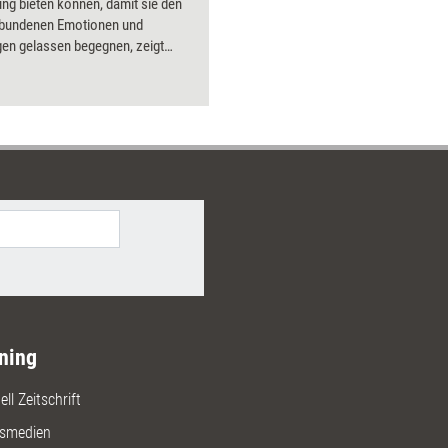
ung bieten können, damit sie den
Bilder.
rbundenen Emotionen und
gen gelassen begegnen, zeigt
ssier.
ning
ll Zeitschrift
gsmedien