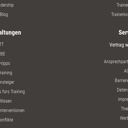
adership
Traine
Blog
Trainerko
altungen
Ser
TT
Vertrag w
BE
Ansprechpart
+tipps
A
raining
Barriere
insteiger
Daten
 fürs Training
Impr
Wissen
The
nterventionen
Wer
onflikte