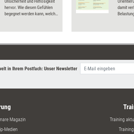
Unsicherheit und Hilflosigkeit
Orientier
hervor. Wie diesen Gefühlen
damit ve
begegnet werden kann, welche
Belastun
Formen des Weinens es gibt
dieses Do
und worauf beim Umgang mit
weinenden Menschen in
Beratungssituationen zu
achten ist.
elt in Ihrem Postfach: Unser Newsletter
rung
Trai
nare Magazin
Training aktue
ip-Medien
Trainin