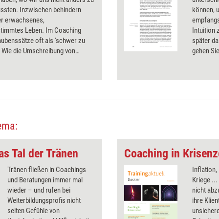
ussten. Inzwischen behindern
können, u
ser erwachsenes,
empfangs
stimmtes Leben. Im Coaching
Intuition
aubenssätze oft als 'schwer zu
später da
. Wie die Umschreibung von
gehen Sie
sätzen gelingen kann, lesen Sie
innere St
hervorpre
werden.
ema:
s Tal der Tränen
Coaching in Krisenz
Tränen fließen in Coachings
Inflation
und Beratungen immer mal
Kriege ...
wieder – und rufen bei
nicht abz
Weiterbildungsprofis nicht
ihre Klie
selten Gefühle von
unsichere