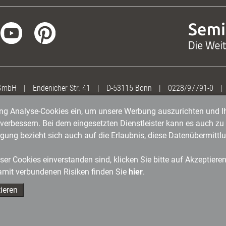
 GmbH
|
Endenicher Str. 41
|
D-53115 Bonn
|
0228/97791-0
|
gung Analyse-Cookies ein, um unsere Werbung auszurichten und Ih
erbessern. Bei dem eingesetzten Dienstleister kann es auch zu 
igung bezieht sich auch auf die Erlaubnis, diese Datenübermit
er Cookies einverstanden sind, klicken Sie bitte auf Akzeptiere
amit verbundenen Risiken finden Sie
hier
.
ieren