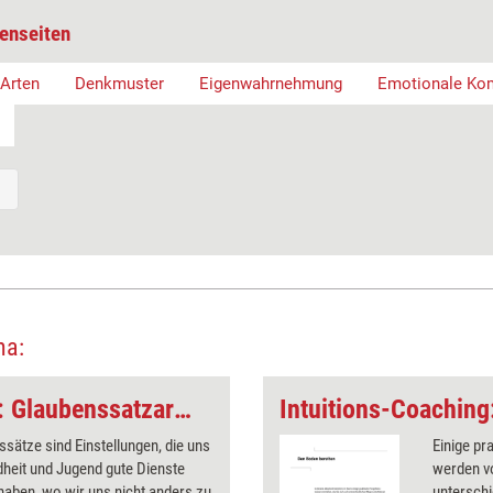
enseiten
Arten
Denkmuster
Eigenwahrnehmung
Emotionale Ko
ma:
Intuitions-Coaching: Glaubenssatzarbeit
Intuitions-Coaching
sätze sind Einstellungen, die uns
Einige p
ndheit und Jugend gute Dienste
werden vo
 haben, wo wir uns nicht anders zu
untersch