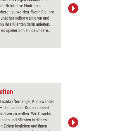
m für intuitive Eindrücke
sehen. S
bereit zu werden. Wenn Sie Ihre
Ursachen
 zunächst selbst trainieren und
werden, 
nn Ihre Klienten darin anleiten,
zu hinte
 es spielerisch an, da unsere
eigene Ve
imme sich nicht mit Druck
ssen lässt, sie will eingeladen
eiten
Doppelherz
, Fachkräftemangel, Klimawandel,
Über 1000
 – die Liste der Krisen scheint
Flipchart
ureißen zu wollen. Wie Coachs
PowerPoin
ntinnen und Klienten in diesen
Bildsprac
n Zeiten begleiten und ihnen
aktuell ha