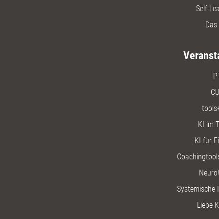
Self-Le
Das 
Veranst
P
CU
tools
KI im T
KI für E
Coachingtools
Neuro
Systemische I
Liebe K