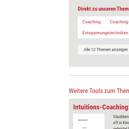
Direkt zu unseren Them
Coaching
Coaching-
Entspannungstechniken
Alle 12 Themen anzeigen
Weitere Tools zum The
Coaching-Tool: Imaginativer Rollentausch
t übernimmt in seiner Vorstellung
Glaubbens
 seines aktuellen Gegenübers - die
oft in Ki
setzten, Mitarbeiters oder eine
geleistet