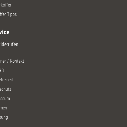
rkoffer
ffer Tipps
vice
iderrufen
ner / Kontakt
GB
freiheit
schutz
essum
men
bung