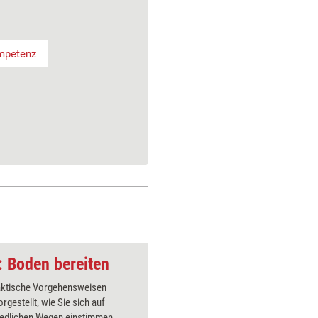
mpetenz
: Boden bereiten
raktische Vorgehensweisen
Welche Ha
rgestellt, wie Sie sich auf
hängt en
iedlichen Wegen einstimmen
Ursachen 