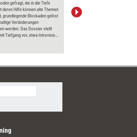
oden gefragt, die in die Tiefe
PowerPoin
t deren Hilfe können alte Themen
Bildsprac
t, grundlegende Blockaden gelöst
aktuell ha
haltige Veränderungen
Bilder.
en werden. Das Dossier stellt
it Tiefgang vor, etwa Introvision-
, Hypnose und Amplifizieren.
ning