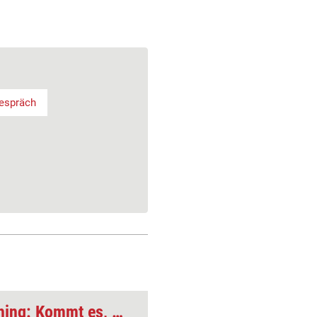
espräch
Ermöglichungscoaching: Kommt es, wie es kommen soll?