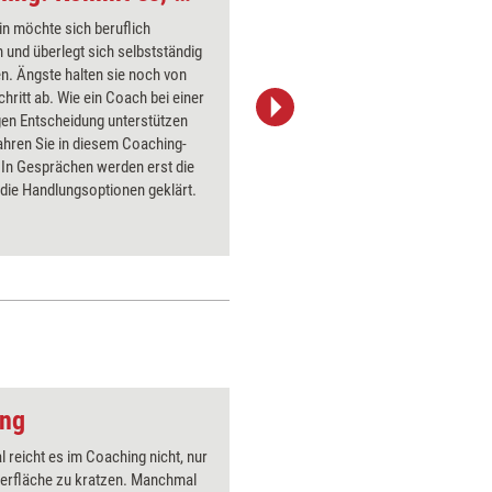
tin möchte sich beruflich
Ein europ
 und überlegt sich selbstständig
Unternehm
n. Ängste halten sie noch von
weiteren 
hritt ab. Wie ein Coach bei einer
bilden, d
gen Entscheidung unterstützen
werden so
ahren Sie in diesem Coaching-
möchte de
 In Gesprächen werden erst die
reichende
 die Handlungsoptionen geklärt.
Entscheid
Handlung
seinen pe
abgleiche
ang
Rettungsring 2
reicht es im Coaching nicht, nur
Über 1000
berfläche zu kratzen. Manchmal
Flipchart