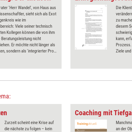
rater 'Herr Wandel', von Haus aus
Die Klien
ssenschaftler, sieht sich als Exot
verändern
egenkreis wie im
zu mache
ereich: Viele seiner technisch
diesem Sc
ten Kollegen können die von ihm
schwieri
 Beratungsleistung nicht
kann, erf
iehen. Er möchte nicht länger als
Prozess.
ten, sondern als 'integrierter Profi'
Ziele und
mmen werden. Das hier
bene Coaching dokumentiert den
rozess.
ema:
ten
Coaching mit Tiefg
Zurzeit scheint eine Krise auf
Manchmal 
die nächste zu folgen – kein
an der O