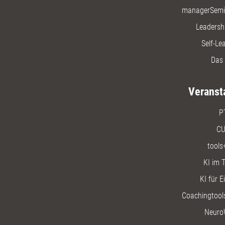
managerSemi
Leadersh
Self-Le
Das 
Veranst
P
CU
tools
KI im T
KI für E
Coachingtools
Neuro