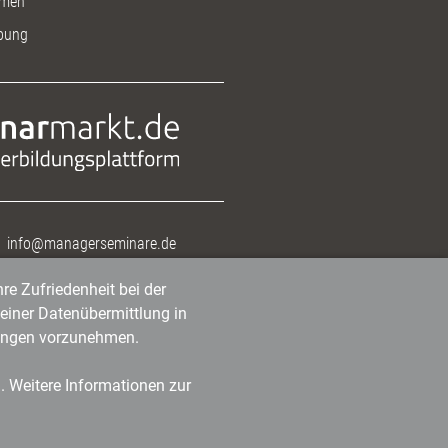
men
bung
info@managerseminare.de
re Zufriedenheit bei der
einer Datenübermittlung in
tlungen vorzunehmen.
n. Weitere Informationen zur