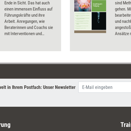
Ende in Sicht. Das hat auch
sind Meth
einen immensen Einfluss auf
gehen. Mi
Führungskräfte und ihre
bearbeite
Arbeit. Anregungen, wie
und nach
Beraterinnen und Coachs sie
angestoß
mit Interventionen und
Ansätze m
Reflexionsfragen in Zeiten des
Coaching
Umbruchs und der Krisen
unterstützen können, geben
Yvonne Weber und Jörg
Faulstich.
elt in Ihrem Postfach: Unser Newsletter
rung
Trai