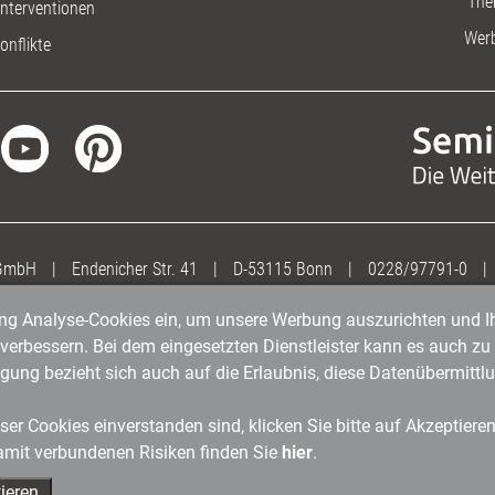
The
nterventionen
Wer
onflikte
 GmbH
|
Endenicher Str. 41
|
D-53115 Bonn
|
0228/97791-0
|
gung Analyse-Cookies ein, um unsere Werbung auszurichten und Ih
erbessern. Bei dem eingesetzten Dienstleister kann es auch zu 
igung bezieht sich auch auf die Erlaubnis, diese Datenübermit
er Cookies einverstanden sind, klicken Sie bitte auf Akzeptiere
amit verbundenen Risiken finden Sie
hier
.
ieren