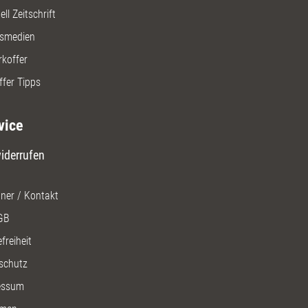
ll Zeitschrift
gsmedien
rkoffer
ffer Tipps
vice
iderrufen
ner / Kontakt
GB
freiheit
schutz
essum