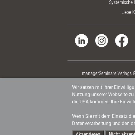
Systemische I
Liebe K
managerSeminare Verlags
Wir setzen mit Ihrer Einwilli
Nutzung unserer Webseite zu v
die USA kommen. Ihre Einwill
Wenn Sie mit dem Einsatz dies
Datenverarbeitung und den d
Akzeptieren
Nicht akzept