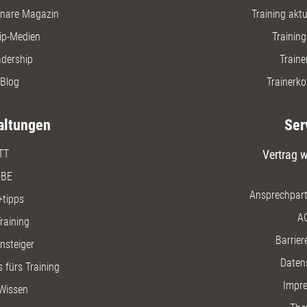
nare Magazin
Training aktue
ip-Medien
Trainin
adership
Traine
Blog
Trainerko
altungen
Ser
TT
Vertrag w
BE
Ansprechpart
+tipps
A
raining
Barriere
insteiger
Daten
 fürs Training
Impr
Wissen