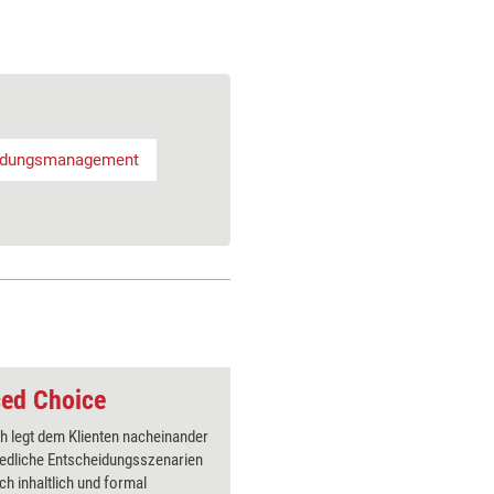
idungsmanagement
ced Choice
h legt dem Klienten nacheinander
Das Tool 
iedliche Entscheidungsszenarien
selbstko
ich inhaltlich und formal
treffen 