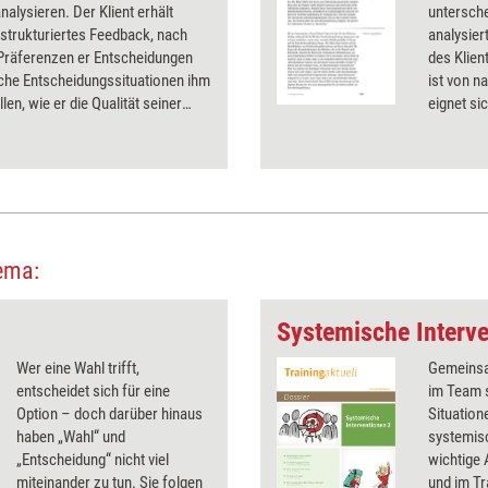
analysieren. Der Klient erhält
untersch
 strukturiertes Feedback, nach
analysier
Präferenzen er Entscheidungen
des Klien
elche Entscheidungssituationen ihm
ist von n
len, wie er die Qualität seiner
eignet si
dungen verbessern und etwaigen
Entscheid
besser vorbeugen kann.
die Gründ
identifiz
bereits 
Ressourc
ema:
Systemische Interve
Wer eine Wahl trifft,
Gemeinsa
entscheidet sich für eine
im Team 
Option – doch darüber hinaus
Situation
haben „Wahl“ und
systemisc
„Entscheidung“ nicht viel
wichtige
miteinander zu tun. Sie folgen
und im Tr