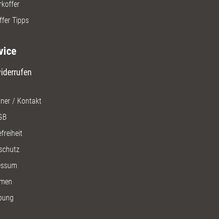
rkoffer
ffer Tipps
vice
iderrufen
ner / Kontakt
GB
freiheit
schutz
essum
men
bung