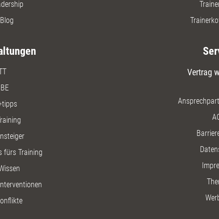
adership
Traine
Blog
Trainerko
altungen
Ser
TT
Vertrag w
BE
Ansprechpart
+tipps
A
raining
Barriere
insteiger
Daten
 fürs Training
Impr
Wissen
The
nterventionen
Wer
onflikte