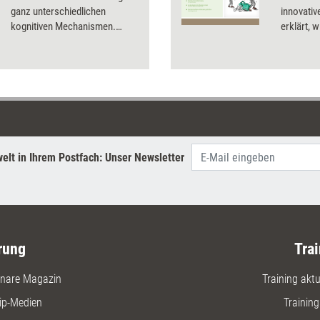
ganz unterschiedlichen
innovativ
kognitiven Mechanismen.
erklärt, 
Welche das sind und was das
werden k
alles mit Coaching zu tun hat,
erklärt Coach und Supervisor
Horst Lempart in seinem
diesmaligen Meinungsbeitrag.
elt in Ihrem Postfach: Unser Newsletter
rung
Trai
nare Magazin
Training aktue
ip-Medien
Trainin