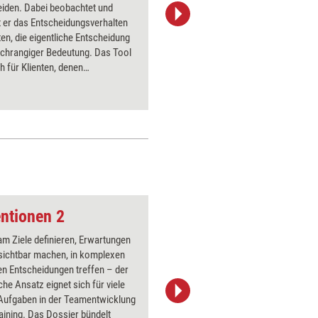
eiden. Dabei beobachtet und
persönli
t er das Entscheidungsverhalten
anzupass
ten, die eigentliche Entscheidung
Marker” 
achrangiger Bedeutung. Das Tool
emotional
ch für Klienten, denen
Handlungs
ungen sehr schwer fallen, ohne
e hierfür benennen zu können. Es
iert Handlungsfelder und auch
vorhandene Kompetenzen und
en.
ntionen 2
Zerrissenheit
m Ziele definieren, Erwartungen
Über 1000
sichtbar machen, in komplexen
Flipchart
en Entscheidungen treffen – der
PowerPoin
he Ansatz eignet sich für viele
Bildsprac
 Aufgaben in der Teamentwicklung
aktuell ha
aining. Das Dossier bündelt
Bilder.