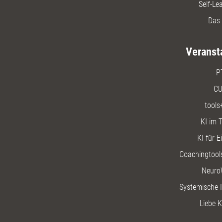
Self-Le
Das 
Veranst
P
CU
tools
KI im T
KI für E
Coachingtools
Neuro
Systemische I
Liebe K