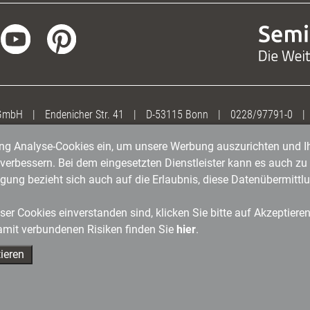
 GmbH
|
Endenicher Str. 41
|
D-53115 Bonn
|
0228/97791-0
|
gung Analyse-Cookies ein, um unsere Werbung auszurichten und Ih
erbessern. Bei dem eingesetzten Dienstleister kann es auch zu 
igung bezieht sich auch auf die Erlaubnis, diese Datenübermit
er Cookies einverstanden sind, klicken Sie bitte auf Akzeptiere
amit verbundenen Risiken finden Sie
hier
.
ieren