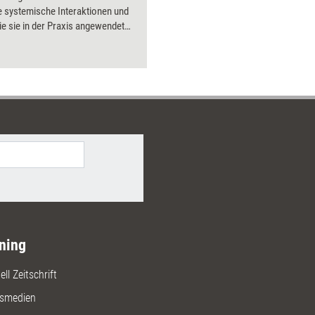
e systemische Interaktionen und
wie sie in der Praxis angewendet
önnen.
ning
ll Zeitschrift
gsmedien