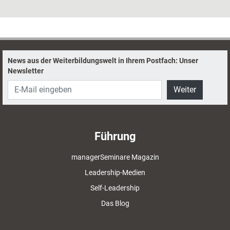
Fragekompetenz geschult. Doch geht das überhaupt so einfach? Nein,
meint der Coach Andreas Patrzek. Denn das Frageverhalten einer
Person ist immer eng mit ihrer Persönlichkeit verbunden. Und die lässt
sich nicht mal eben in einem Training umkrempeln.
News aus der Weiterbildungswelt in Ihrem Postfach: Unser
Newsletter
Weiter
Führung
managerSeminare Magazin
Leadership-Medien
Self-Leadership
Das Blog