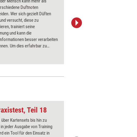
nder Mensch kann mehr als
Die Gesta
erschiedene Duftnoten
denkbar s
iden. Wer sich gezielt Düften
als einfa
und versucht, diese zu
daher bes
eren, trainiert seine
einem Se
ung und kann die
macht da
nformationen besser verarbeiten
anschaul
nnen. Um dies erfahrbar zu
ollten Sie für die hier
bene Übung verschiedene
ben vorbereiten.
axistest, Teil 18
Auf den Bauch höre
über Kartensets bis hin zu
Über 1000
 in jeder Ausgabe von Training
Flipchart
rd ein Tool für den Einsatz in
PowerPoin