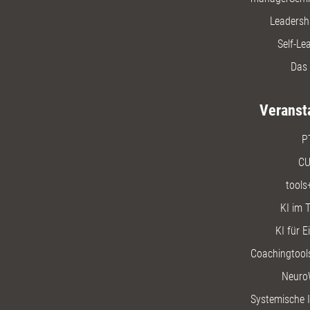
Leadersh
Self-Le
Das 
Veranst
P
CU
tools
KI im T
KI für E
Coachingtools
Neuro
Systemische I