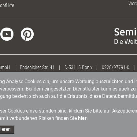
Wer
onflikte
 GmbH
|
Endenicher Str. 41
|
D-53115 Bonn
|
0228/97791-0
|
gung Analyse-Cookies ein, um unsere Werbung auszurichten und Ih
erbessern. Bei dem eingesetzten Dienstleister kann es auch zu 
igung bezieht sich auch auf die Erlaubnis, diese Datenübermit
er Cookies einverstanden sind, klicken Sie bitte auf Akzeptiere
amit verbundenen Risiken finden Sie
hier
.
ieren