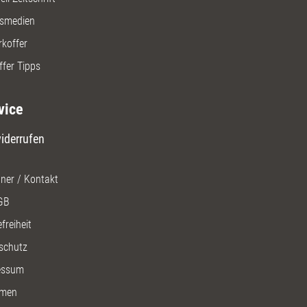
gsmedien
rkoffer
ffer Tipps
vice
iderrufen
ner / Kontakt
GB
freiheit
schutz
essum
men