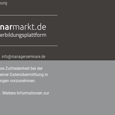
bung
info@managerseminare.de
re Zufriedenheit bei der
einer Datenübermittlung in
tlungen vorzunehmen.
n. Weitere Informationen zur