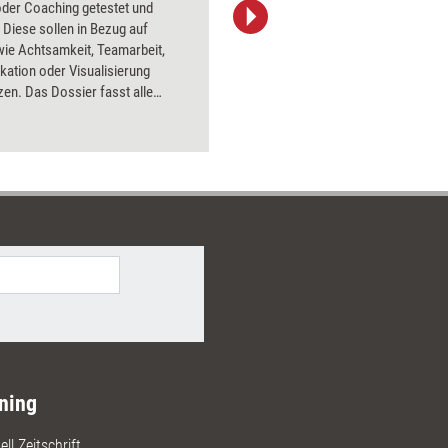
oder Coaching getestet und
Bildsprac
 Diese sollen in Bezug auf
aktuell ha
ie Achtsamkeit, Teamarbeit,
Bilder.
ation oder Visualisierung
zen. Das Dossier fasst alle
sts des Jahres 2024 zusammen.
ning
ll Zeitschrift