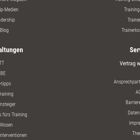
ip-Medien
Trainin
adership
Traine
Blog
Trainerko
altungen
Ser
TT
Vertrag w
BE
Ansprechpart
+tipps
A
raining
Barriere
insteiger
Daten
 fürs Training
Impr
Wissen
The
nterventionen