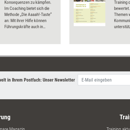
Konsequenzen zu kämpfen.
Training 
Im Coaching bietet sich die
bewertet.
Methode „Die Aaaah!-Taste“
Themen w
an: Mit ihrer Hilfe können
Kommunik
Führungskräfte auch in
unterstüt
schwierigen Situationen mit
Praxiste
Mitarbeitenden den richtigen
Schalter finden, um
angemessen und
wertschätzend zu reagieren.
elt in Ihrem Postfach: Unser Newsletter
rung
Trai
nare Magazin
Training aktue