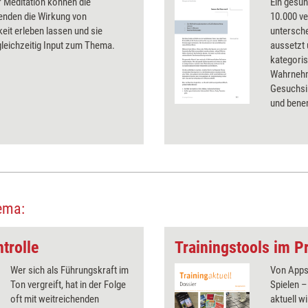
r Meditation können die
Ein gesu
enden die Wirkung von
10.000 v
it erleben lassen und sie
untersche
gleichzeitig Input zum Thema.
aussetzt 
kategorisi
Wahrnehm
Gesuchsi
und bene
machen, s
beschrie
Riechpro
ema:
trolle
Trainingstools im Pr
Wer sich als Führungskraft im
Von Apps 
Ton vergreift, hat in der Folge
Spielen –
oft mit weitreichenden
aktuell wi