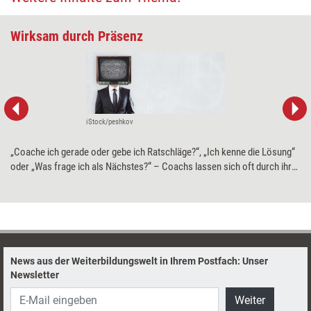
Wirksam durch Präsenz
iStock/peshkov
„Coache ich gerade oder gebe ich Ratschläge?“, „Ich kenne die Lösung“
oder „Was frage ich als Nächstes?“ – Coachs lassen sich oft durch ihre
Gedanken, Impulse und Unsicherheiten ablenken. Dabei ist Präsenz ein
entscheidender Erfolgsfaktor im Coaching. Coachausbilderin Inke
Schulze-Seeger erklärt, wie man es schafft, ganz im Hier und Jetzt zu
sein und damit als Mensch und Coach zu wachsen.
News aus der Weiterbildungswelt in Ihrem Postfach: Unser
Newsletter
Weiter