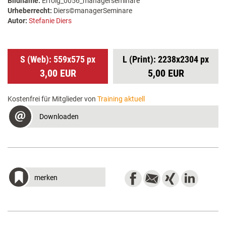
Bildname:
Erfolg_0056_managerseminare
Urheberrecht:
Diers©managerSeminare
Autor:
Stefanie Diers
S (Web): 559x575 px
L (Print): 2238x2304 px
3,00 EUR
5,00 EUR
Kostenfrei für Mitglieder von
Training aktuell
Downloaden
merken