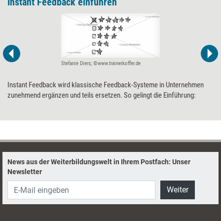
Instant Feedback ­einführen
Als Führungskraft werden Sie mit diesem
Buch noch stärker für die Wichtigkeit
professioneller Mitarbeitergespräche
sensibilisiert und erhalten das passende
Handwerkszeug für erfolgreiche
Mitarbeitergespräche. Dazu finden Sie
kompaktes Grundlagenwissen sowie 25
Stefanie Diers; ©www.trainerkoffer.de
praxisnahe Gesprächsleitfäden für die
Instant Feedback wird klassische Feedback-Systeme in Unternehmen
häufigsten Gesprächsanlässe in
zunehmend ergänzen und teils ersetzen. So gelingt die Einführung:
Organisationen – von Auswahl bis
Zielvereinbarung.
News aus der Weiterbildungswelt in Ihrem Postfach: Unser
Newsletter
Weiter