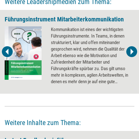
Weitere Leadershipmedien zum Thema:
Führungsinstrument Mitarbeiterkommunikation
Kommunikation ist eines der wichtigsten
Führungsinstrumente. In Teams, in denen
strukturiert, klar und offen miteinander
gesprochen wird, nehmen die Qualität der
Arbeit ebenso wie die Motivation und
Zufriedenheit der Mitarbeiter und
Führungskräfte spürbar zu. Das gilt umso
mehr in komplexen, agilen Arbeitswelten, in
denen es mehr denn je auf eine gute
Abstimmung ankommt.
Mitarbeiterkommunikation ist
Hochleistungskommunikation. Im
Spannungsfeld von schnellen Märkten und
ambitionierten Zielen einerseits, sowie
persönlichen Interessen und Erwartungen
Weitere Inhalte zum Thema:
andererseits, muss sie hohe Anforderungen
an Wirksamkeit und Wirtschaftlichkeit erfüllen.