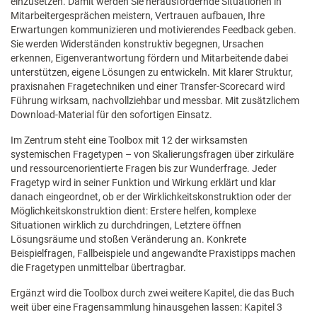
einzusetzen. Damit werden Sie herausfordernde Situationen in
Mitarbeitergesprächen meistern, Vertrauen aufbauen, Ihre
Erwartungen kommunizieren und motivierendes Feedback geben.
Sie werden Widerständen konstruktiv begegnen, Ursachen
erkennen, Eigenverantwortung fördern und Mitarbeitende dabei
unterstützen, eigene Lösungen zu entwickeln. Mit klarer Struktur,
praxisnahen Fragetechniken und einer Transfer-Scorecard wird
Führung wirksam, nachvollziehbar und messbar. Mit zusätzlichem
Download-Material für den sofortigen Einsatz.
Im Zentrum steht eine Toolbox mit 12 der wirksamsten
systemischen Fragetypen – von Skalierungsfragen über zirkuläre
und ressourcenorientierte Fragen bis zur Wunderfrage. Jeder
Fragetyp wird in seiner Funktion und Wirkung erklärt und klar
danach eingeordnet, ob er der Wirklichkeitskonstruktion oder der
Möglichkeitskonstruktion dient: Erstere helfen, komplexe
Situationen wirklich zu durchdringen, Letztere öffnen
Lösungsräume und stoßen Veränderung an. Konkrete
Beispielfragen, Fallbeispiele und angewandte Praxistipps machen
die Fragetypen unmittelbar übertragbar.
Ergänzt wird die Toolbox durch zwei weitere Kapitel, die das Buch
weit über eine Fragensammlung hinausgehen lassen: Kapitel 3