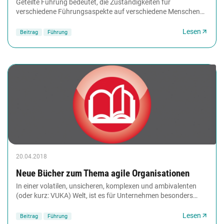
Geteilte Führung bedeutet, die Zuständigkeiten für
verschiedene Führungsaspekte auf verschiedene Menschen
zu verteilen. Das bietet die Chance, sehr stärkenorientiert...
Lesen
Beitrag
Führung
20.04.2018
Neue Bücher zum Thema agile Organisationen
In einer volatilen, unsicheren, komplexen und ambivalenten
(oder kurz: VUKA) Welt, ist es für Unternehmen besonders
wichtig, agil zu sein. Doch wie werden...
Lesen
Beitrag
Führung