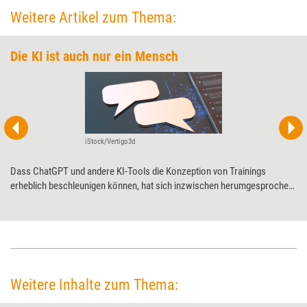
Weitere Artikel zum Thema:
Die KI ist auch nur ein Mensch
iStock/Vertigo3d
Dass ChatGPT und andere KI-Tools die Konzeption von Trainings
erheblich beschleunigen können, hat sich inzwischen herumgesprochen.
Ebenso bekannt sind aber auch die Tücken der Systeme, die bisweilen
Banalitäten oder wohlklingenden Unsinn produzieren. In diesem Teil der
Artikelserie zu KI im Training erforschen Sandra Mareike Lang und Franz
Hütter am Praxisbeispiel der Seminarkonzeption hilfreiche
Kommunikationsregeln für die Zusammenarbeit mit den künstlichen
Assistenten.
Weitere Inhalte zum Thema: