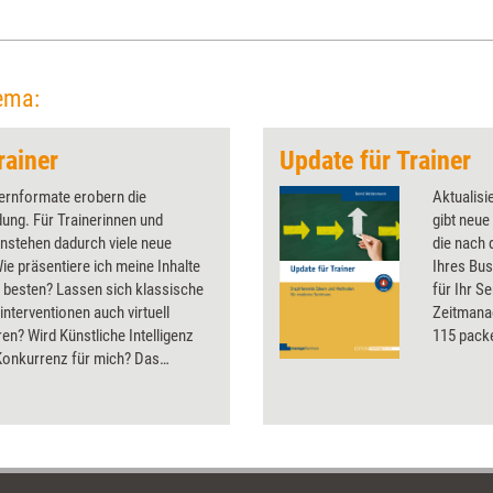
ema:
rainer
Update für Trainer
Lernformate erobern die
Aktualisi
dung. Für Trainerinnen und
gibt neue
nstehen dadurch viele neue
die nach 
ie präsentiere ich meine Inhalte
Ihres Bus
m besten? Lassen sich klassische
für Ihr S
nterventionen auch virtuell
Zeitmana
en? Wird Künstliche Intelligenz
115 pack
Konkurrenz für mich? Das
rklärt, was aktuell technisch in
rbildung schon möglich ist, und
n Ausblick in die Zukunft.