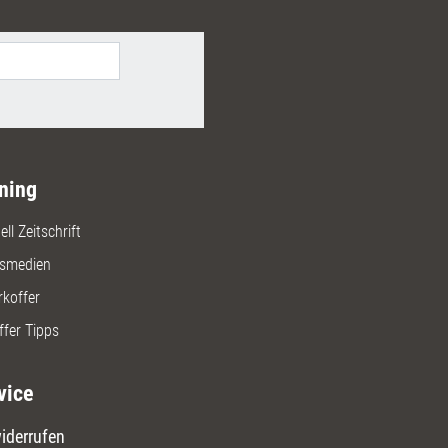
ning
ll Zeitschrift
gsmedien
rkoffer
ffer Tipps
vice
iderrufen