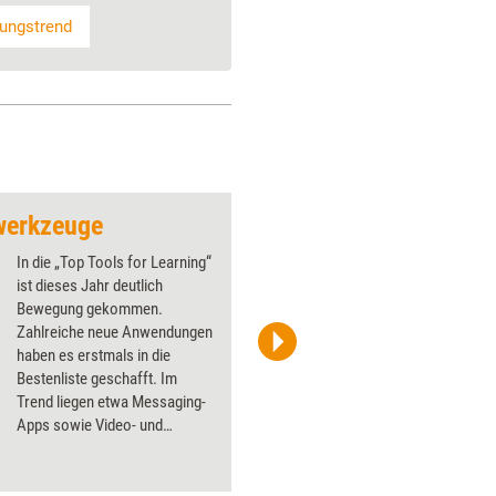
dungstrend
nwerkzeuge
Womit wird heute ge
In die „Top Tools for Learning“
ist dieses Jahr deutlich
Bewegung gekommen.
Zahlreiche neue Anwendungen
haben es erstmals in die
C4LPT 2018
Bestenliste geschafft. Im
Trend liegen etwa Messaging-
Apps sowie Video- und
Podcasting-Tools. Und
Videokonferenzen werden
dank Live Engagement Tools