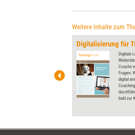
Weitere Inhalte zum Th
Digitalisierung für T
 wirkungsvolle Grafiken für
Digitale 
 und Pinnwand, für Handouts und
Weiterbil
t-Charts erleichtern Ihre
Coachs e
he. Als Mitglied von Training
Fragen: W
ben Sie Flatrate-Zugriff auf alle
digital a
Coachingi
durchführ
bald zur 
Dossier e
der Weite
gibt eine