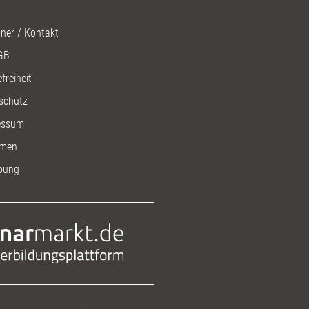
ner / Kontakt
GB
freiheit
schutz
essum
men
bung