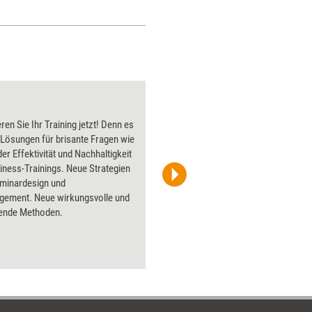
und virtuellen Whiteboards
immer interaktiver.
Input 2
eren Sie Ihr Training jetzt! Denn es
Über 1000
 Lösungen für brisante Fragen wie
Flipchart
der Effektivität und Nachhaltigkeit
PowerPoin
iness-Trainings. Neue Strategien
Bildsprac
eminardesign und
aktuell ha
gement. Neue wirkungsvolle und
Bilder.
ende Methoden.