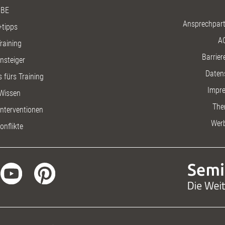
BE
Ansprechpart
+tipps
A
raining
Barriere
insteiger
Daten
 fürs Training
Impr
Wissen
The
nterventionen
Wer
onflikte