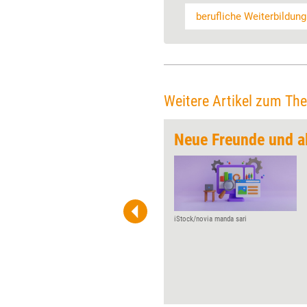
berufliche Weiterbildung
Weitere Artikel zum Th
Neue Freunde und a
Endlich zurück in die Präsenz
will die Learntec Ende Mai,
nachdem sie Anfang des
Jahres wegen der Pandemie
erneut verschoben worden
iStock/novia manda sari
war. Bereits zum 29. Mal trifft
sich die Bildungsbranche dann
in Karlsruhe, um über Trends
im technologiegestützten
Lernen zu diskutieren.