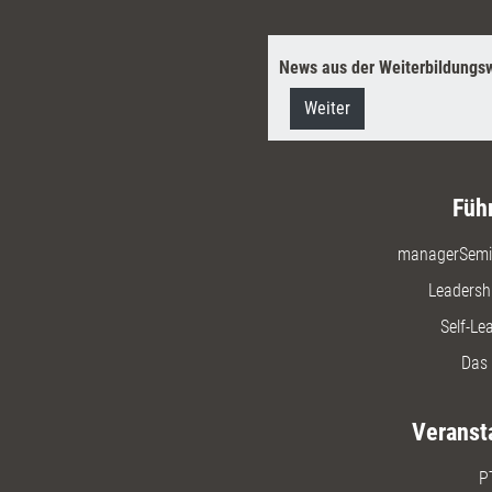
News aus der Weiterbildungsw
Weiter
Füh
managerSemi
Leadersh
Self-Le
Das 
Veranst
P