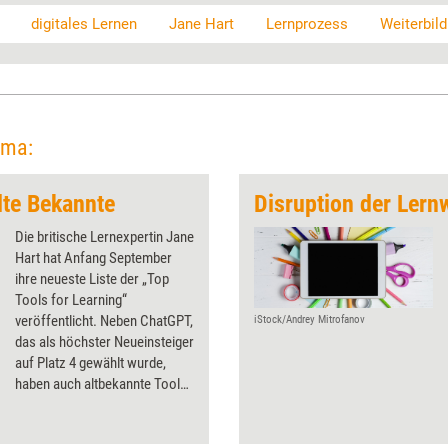
digitales Lernen
Jane Hart
Lernprozess
Weiterbil
ema:
lte Bekannte
Disruption der Ler
Die britische Lernexpertin Jane
Hart hat Anfang September
ihre neueste Liste der „Top
Tools for Learning“
veröffentlicht. Neben ChatGPT,
iStock/Andrey Mitrofanov
das als höchster Neueinsteiger
auf Platz 4 gewählt wurde,
haben auch altbekannte Tools
den Weg zurück in die Top 100
gefunden.