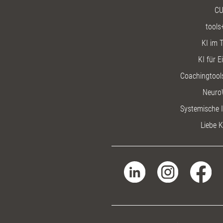
CU
tools
KI im T
KI für E
Coachingtools
Neuro
Systemische I
Liebe K