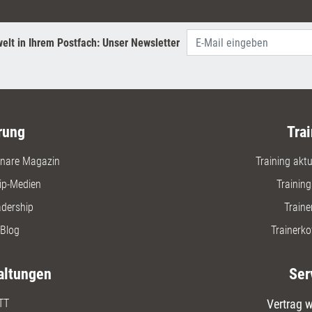
elt in Ihrem Postfach: Unser Newsletter
rung
Trai
nare Magazin
Training aktue
ip-Medien
Trainin
adership
Traine
Blog
Trainerko
altungen
Ser
TT
Vertrag w