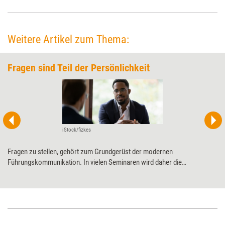
Weitere Artikel zum Thema:
Fragen sind Teil der Persönlichkeit
iStock/fizkes
Fragen zu stellen, gehört zum Grundgerüst der modernen
Führungskommunikation. In vielen Seminaren wird daher die
Fragekompetenz geschult. Doch geht das überhaupt so einfach? Nein,
meint der Coach Andreas Patrzek. Denn das Frageverhalten einer
Person ist immer eng mit ihrer Persönlichkeit verbunden. Und die lässt
sich nicht mal eben in einem Training umkrempeln.