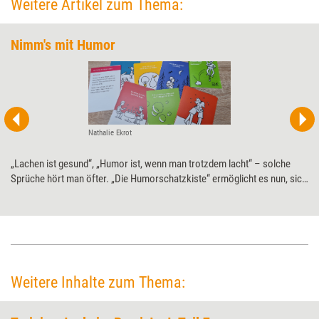
Weitere Artikel zum Thema:
Nimm's mit Humor
Nathalie Ekrot
„Lachen ist gesund“, „Humor ist, wenn man trotzdem lacht“ – solche
Sprüche hört man öfter. „Die Humorschatzkiste“ ermöglicht es nun, sich
näher mit dem Thema Humor zu beschäftigen und zu ergründen, wie er
sich üben, entwickeln und genießen lässt. Training aktuell hat das
Kartenset einem Praxistest unterzogen.
Weitere Inhalte zum Thema: