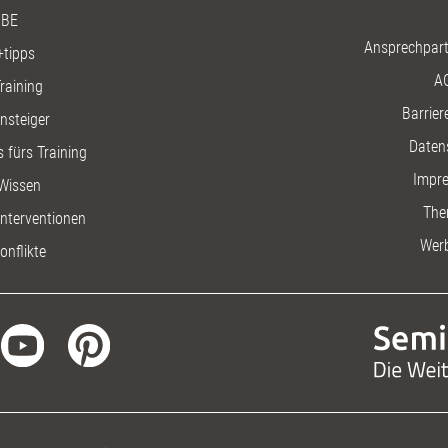
BE
Ansprechpart
+tipps
A
raining
Barriere
insteiger
Daten
 fürs Training
Impr
Wissen
The
nterventionen
Wer
onflikte