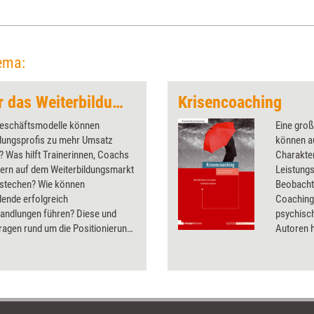
ema:
Erfolgsstrategien für das Weiterbildungsbusiness
Krisencoaching
eschäftsmodelle können
Eine groß
ldungsprofis zu mehr Umsatz
können au
? Was hilft Trainerinnen, Coachs
Charakter
tern auf dem Weiterbildungsmarkt
Leistung
stechen? Wie können
Beobacht
dende erfolgreich
Coaching
handlungen führen? Diese und
psychisc
ragen rund um die Positionierung
Autoren h
arketing in der
bereits d
dungsbranche klären die Artikel
Wertesys
ssier.
Bewussthe
Einflüss
einen tie