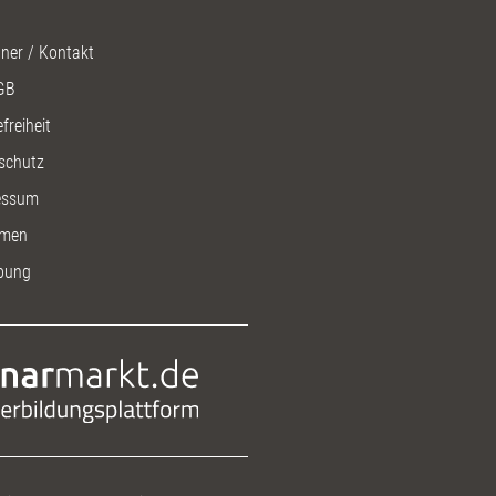
ner / Kontakt
GB
freiheit
schutz
essum
men
bung