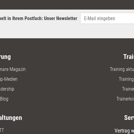
einen noc
auch in d
die Hera
elt in Ihrem Postfach: Unser Newsletter
logothera
Frankl, h
Coaching
rung
Trai
nare Magazin
Training aktue
ip-Medien
Trainin
adership
Traine
Blog
Trainerko
altungen
Ser
TT
Vertrag w