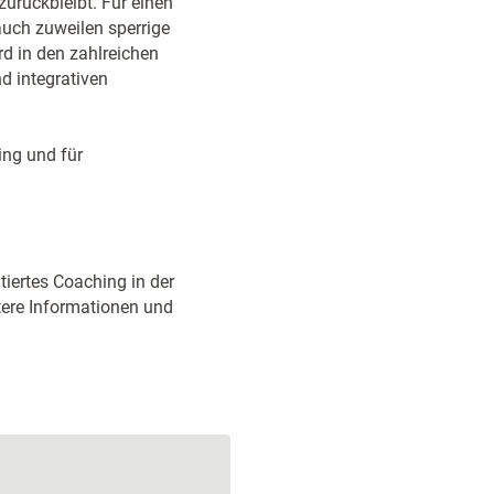
zurückbleibt. Für einen
auch zuweilen sperrige
rd in den zahlreichen
nd integrativen
ing und für
tiertes Coaching in der
tere Informationen und