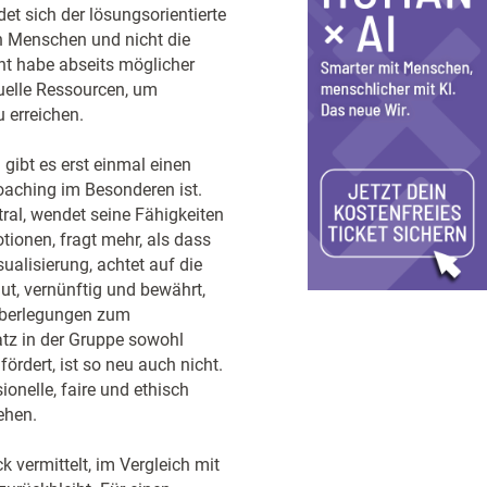
t sich der lösungsorientierte
n Menschen und nicht die
nt habe abseits möglicher
duelle Ressourcen, um
 erreichen.
gibt es erst einmal einen
oaching im Besonderen ist.
tral, wendet seine Fähigkeiten
ionen, fragt mehr, als dass
sualisierung, achtet auf die
gut, vernünftig und bewährt,
 Überlegungen zum
atz in der Gruppe sowohl
ördert, ist so neu auch nicht.
onelle, faire und ethisch
ehen.
k vermittelt, im Vergleich mit