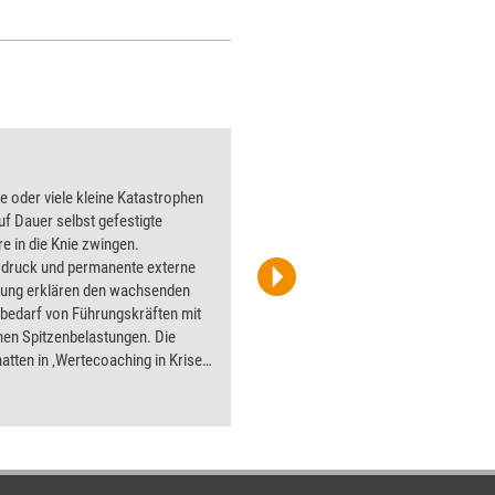
Der verschlossene 
e oder viele kleine Katastrophen
Über 1000
f Dauer selbst gefestigte
Flipchart
e in die Knie zwingen.
PowerPoin
sdruck und permanente externe
Bildsprac
ung erklären den wachsenden
aktuell ha
bedarf von Führungskräften mit
Bilder.
hen Spitzenbelastungen. Die
atten in ‚Wertecoaching in Krisen‘
ie Bedeutung des individuellen
tems betont. Diesmal geht es um
it und Handlung in Krisen, um
e von Persönlichkeitsmerkmalen,
fen Blick in die Krisentheorie und