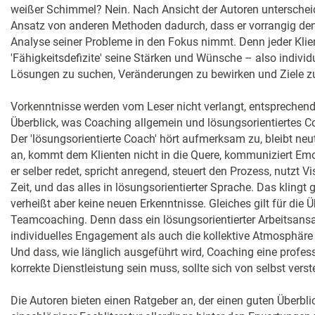
weißer Schimmel? Nein. Nach Ansicht der Autoren unterscheide
Ansatz von anderen Methoden dadurch, dass er vorrangig de
Analyse seiner Probleme in den Fokus nimmt. Denn jeder Klie
'Fähigkeitsdefizite' seine Stärken und Wünsche – also indivi
Lösungen zu suchen, Veränderungen zu bewirken und Ziele zu
Vorkenntnisse werden vom Leser nicht verlangt, entsprechend 
Überblick, was Coaching allgemein und lösungsorientiertes C
Der 'lösungsorientierte Coach' hört aufmerksam zu, bleibt neu
an, kommt dem Klienten nicht in die Quere, kommuniziert Emot
er selber redet, spricht anregend, steuert den Prozess, nutzt Vi
Zeit, und das alles in lösungsorientierter Sprache. Das klingt 
verheißt aber keine neuen Erkenntnisse. Gleiches gilt für die
Teamcoaching. Denn dass ein lösungsorientierter Arbeitsans
individuelles Engagement als auch die kollektive Atmosphäre f
Und dass, wie länglich ausgeführt wird, Coaching eine professi
korrekte Dienstleistung sein muss, sollte sich von selbst verst
Die Autoren bieten einen Ratgeber an, der einen guten Überblic