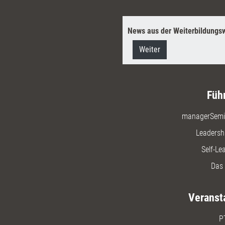
News aus der Weiterbildungsw
Weiter
Füh
managerSemi
Leadersh
Self-Le
Das 
Veranst
P