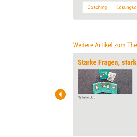
Coaching
Lösungsor
Weitere Artikel zum Th
Coaching
Starke Fragen, star
Jeden Monat gibt Training
aktuell einem Player der
Weiterbildungsszene die
Möglichkeit, über Wurzeln,
Werdegang und Visionen zu ­
Nathalie Ekrot
reflektieren. Diesmal der
Redeakademie zum 15-
jährigen ­Jubiläum.