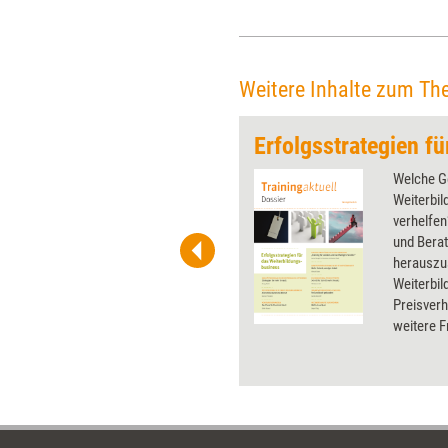
Weitere Inhalte zum Th
Mensch
 wirkungsvolle Grafiken für
Welche G
 und Pinnwand, für Handouts und
Weiterbi
t-Charts erleichtern Ihre
verhelfen
he. Als Mitglied von Training
und Bera
ben Sie Flatrate-Zugriff auf alle
herauszu
Weiterbil
Preisver
weitere F
und das M
Weiterbil
dieses Do