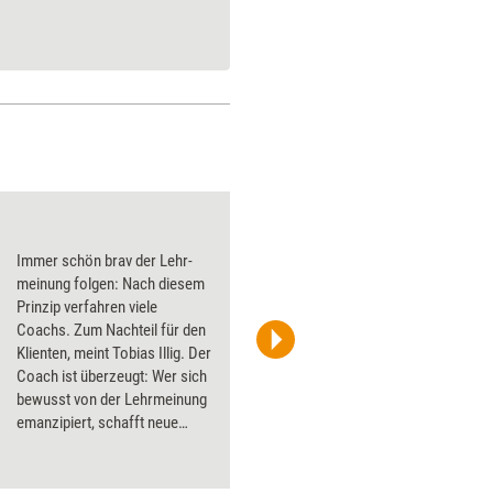
Prozessorientierter
Immer schön brav der Lehr­
meinung folgen: Nach diesem
Prinzip verfahren viele
Coachs. Zum Nachteil für den
Klienten, meint Tobias Illig. Der
criene/photocase.com
Coach ist überzeugt: Wer sich
bewusst von der Lehrmeinung
emanzipiert, schafft neue
Handlungsoptionen. Für sich
selbst, wie für den Klienten.