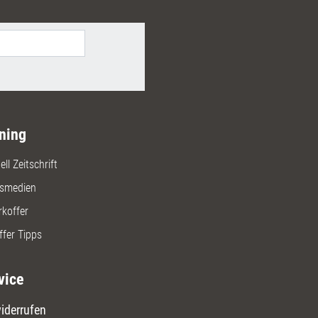
h tieferen in die Praxis. Hier wie
en beiden anderen Werken stellen
usgeber einen Bezug zur
peutischen Arbeit von Viktor E.
er und übertragen diese in
-Formate.
ning
ll Zeitschrift
gsmedien
rkoffer
ffer Tipps
vice
iderrufen