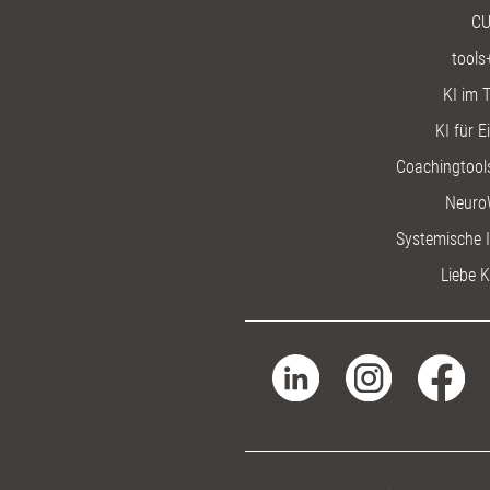
CU
tools
KI im T
KI für E
Coachingtools
Neuro
Systemische I
Liebe K