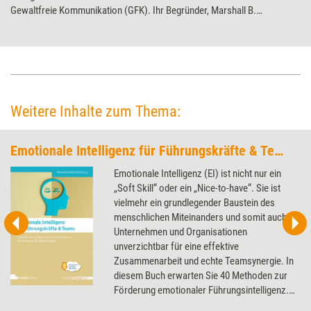
Gewaltfreie Kommunikation (GFK). Ihr Begründer, Marshall B.
Rosenberg, ist Februar 2015 im Alter von 80 Jahren gestorben. Training
aktuell mit einer Darstellung seines Ansatzes und einer Würdigung
seines Schaffens.
Weitere Inhalte zum Thema:
Emotionale Intelligenz für Führungskräfte & Teams
Emotionale Intelligenz (EI) ist nicht nur ein
„Soft Skill“ oder ein „Nice-to-have“. Sie ist
vielmehr ein grundlegender Baustein des
menschlichen Miteinanders und somit auch in
Unternehmen und Organisationen
unverzichtbar für eine effektive
Zusammenarbeit und echte Teamsynergie. In
diesem Buch erwarten Sie 40 Methoden zur
Förderung emotionaler Führungsintelligenz.
Dabei werden aktuelle Entwicklungen und