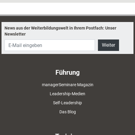
Erfordernisse im Bereich Digitalisierung und
New Work berücksichtigt und Ansätze aus der
agilen Führung mit denen der emotional
intelligenten Führung verwoben. Gegliedert in
News aus der Weiterbildungswelt in Ihrem Postfach: Unser
die vier EI-Kompetenzbereiche
Newsletter
Selbstbewusstheit, Selbstregulation, Empathie
und Beziehungsmanagement helfen diese
Weiter
Methoden in Trainings, Coachings und
Workshops, den EQ von Teams und
Führungskräften systematisch zu erhöhen.
Führung
managerSeminare Magazin
Leadership-Medien
Self-Leadership
Das Blog