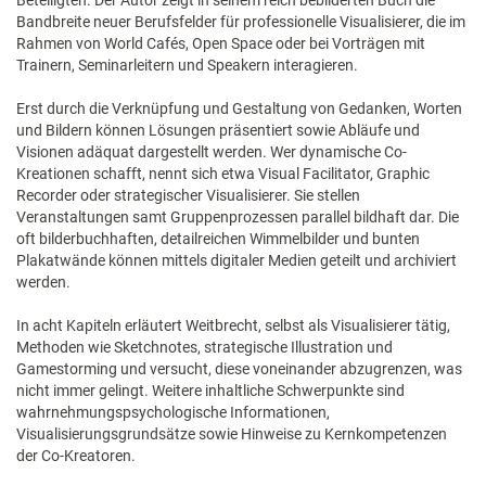
Beteiligten. Der Autor zeigt in seinem reich bebilderten Buch die
Bandbreite neuer Berufsfelder für professionelle Visualisierer, die im
Rahmen von World Cafés, Open Space oder bei Vorträgen mit
Trainern, Seminarleitern und Speakern interagieren.
Erst durch die Verknüpfung und Gestaltung von Gedanken, Worten
und Bildern können Lösungen präsentiert sowie Abläufe und
Visionen adäquat dargestellt werden. Wer dynamische Co-
Kreationen schafft, nennt sich etwa Visual Facilitator, Graphic
Recorder oder strategischer Visualisierer. Sie stellen
Veranstaltungen samt Gruppenprozessen parallel bildhaft dar. Die
oft bilderbuchhaften, detailreichen Wimmelbilder und bunten
Plakatwände können mittels digitaler Medien geteilt und archiviert
werden.
In acht Kapiteln erläutert Weitbrecht, selbst als Visualisierer tätig,
Methoden wie Sketchnotes, strategische Illustration und
Gamestorming und versucht, diese voneinander abzugrenzen, was
nicht immer gelingt. Weitere inhaltliche Schwerpunkte sind
wahrnehmungspsychologische Informationen,
Visualisierungsgrundsätze sowie Hinweise zu Kernkompetenzen
der Co-Kreatoren.