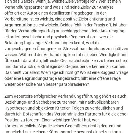
sich das Ganze? Wenn ja, welche Ziele verfolge ich? Wer ist mein
Verhandlungspartner und was sind seine Ziele? Zur Analyse
offeriert der Autor einen detaillierten Fragebogen. In der
Vorbereitung ist es wichtig, eine positive Zielorientierung und
Argumentation zu entwickeln. Beides fehlt in der Praxis oft, ist aber
für den Verhandlungserfolg ausschlaggebend. Jede Anstrengung
erfordert psychische und physische Regeneration – wer die
Belastung tagelanger Verhandlungen kennt, wird die
vorgeschlagenen Übungen zum Stressabbau durchaus zu schätzen
wissen. Während der Verhandlung kommt es neben Wendigkeit und
Übersicht darauf an, hilfreiche Gesprächstechniken zu beherrschen
und damit auch die Strategie des Gegenübers erkennen zu können.
Das heißt vor allem: Wie frage ich richtig? Wo ist eine Suggestivfrage
oder eine Begründungsfrage angebracht, hilft eine offene Frage
weiter oder sollte man besser paraphrasieren?
Zum Repertoire erfolgreicher Verhandlungsführung gehört es auch,
Beziehungs- und Sachebene zu trennen, mit nachvollziehbaren
Hypothesen und objektiven Kriterien Folgen zu verdeutlichen und
durch Ich-Botschaften das Verständnis des Partners für die eigene
Position zu fördern. Einen wichtigen Vorteil hat, wer
körpersprachliche Signale seines Gegenübers richtig deuten und
umgekehrt seine eigene Körpersprache bewusst einsetzen kann.