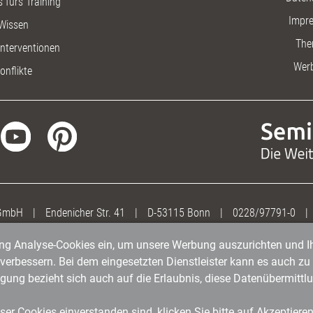
 fürs Training
Impr
Wissen
The
nterventionen
Wer
onflikte
 GmbH
|
Endenicher Str. 41
|
D-53115 Bonn
|
0228/97791-0
|
gung Analyse-Cookies ein, um unsere Werbung auszurichten und Ih
erbessern. Bei dem eingesetzten Dienstleister kann es auch zu 
igung bezieht sich auch auf die Erlaubnis, diese Datenübermit
er Cookies einverstanden sind, klicken Sie bitte auf Akzeptiere