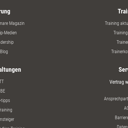
d Führungskräften systematisch
en.
rung
Trai
nare Magazin
Training aktue
ip-Medien
Trainin
adership
Traine
Blog
Trainerko
altungen
Ser
TT
Vertrag w
BE
Ansprechpart
+tipps
A
raining
Barriere
insteiger
Daten