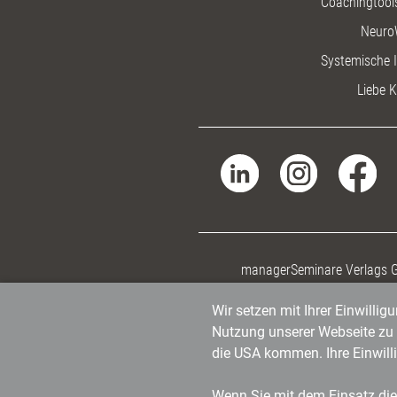
Coachingtools
Neuro
Systemische I
Liebe K
managerSeminare Verlags
Wir setzen mit Ihrer Einwilli
Nutzung unserer Webseite zu v
die USA kommen. Ihre Einwill
Wenn Sie mit dem Einsatz dies