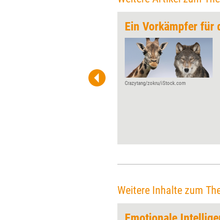
gang
Ein Vorkämpfer für 
Auf dem TrainCamp im
November wurde ein
Coachingtool vorgestellt, das
zwar nicht neu auf dem Markt
ist, zu dem es aber zahlreiche
Crazytang/zokru/iStock.com
neue Workshops und
Ausbildungen gibt. Mit 'Points
of You® - The Coaching
Game' sollen sich die Spieler
auf assoziative Weise mit
wichtigen Themen
auseinandersetzen. Wie das
funktioniert, zeigt der
Praxistest.
Weitere Inhalte zum Th