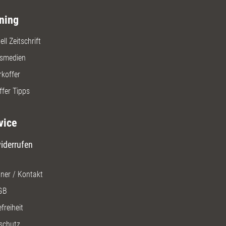
ning
ll Zeitschrift
gsmedien
rkoffer
ffer Tipps
vice
iderrufen
ner / Kontakt
GB
freiheit
schutz