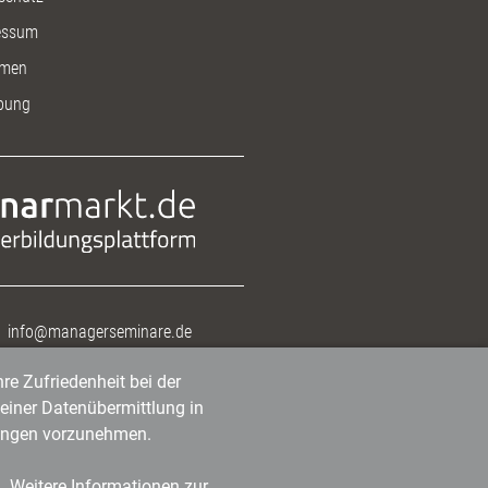
essum
men
bung
info@managerseminare.de
re Zufriedenheit bei der
einer Datenübermittlung in
tlungen vorzunehmen.
n. Weitere Informationen zur