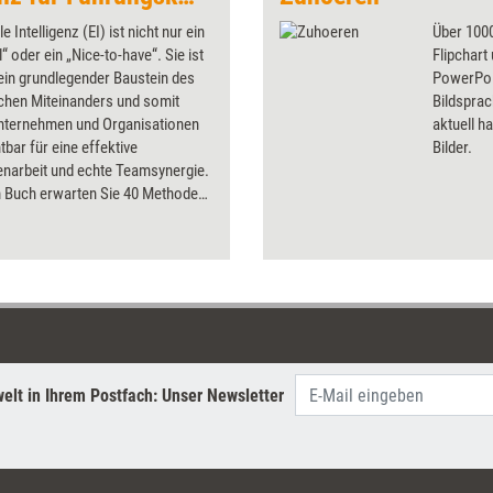
 Intelligenz (EI) ist nicht nur ein
Über 1000
l“ oder ein „Nice-to-have“. Sie ist
Flipchart
ein grundlegender Baustein des
PowerPoin
chen Miteinanders und somit
Bildsprac
Unternehmen und Organisationen
aktuell ha
tbar für eine effektive
Bilder.
arbeit und echte Teamsynergie.
m Buch erwarten Sie 40 Methoden
erung emotionaler
ntelligenz. Dabei werden aktuelle
ungen und Erfordernisse im
igitalisierung und New Work
htigt und Ansätze aus der agilen
mit denen der emotional
nten Führung verwoben. Gegliedert
er EI-Kompetenzbereiche
elt in Ihrem Postfach: Unser Newsletter
usstheit, Selbstregulation,
 und Beziehungsmanagement
ese Methoden in Trainings,
s und Workshops, den EQ von