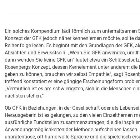
Ein solches Kompendium lädt förmlich zum unterhaltsamen 
Konzept der GFK jedoch näher kennenlernen möchte, sollte d
Reihenfolge lesen. Es beginnt mit den Grundlagen der GFK, als
Absichten und Bewusstsein. „Wenn Sie GFK anwenden, um Ihr
dann wenden Sie keine GFK an“ lautet etwa ein Schlüsselsatz
Rosenbergs Konzept, dessen Kernelement unter anderem die 
geben zu können, brauchen wir selbst Empathie“, sagt Rosenb
treffend konstatiert er eine gängige Erscheinungsform probl
„Vermutlich ist es am schwierigsten, sich in die Menschen ei
nächsten stehen.“
Ob GFK in Beziehungen, in der Gesellschaft oder als Lebensei
Herausgeberin ist es gelungen, zu den vielen Einzelthemen m
ausführliche Fundstellen zusammenzutragen, die die inspirie
Anwendungsmöglichkeiten der Methode aufscheinen lassen. 
unprätentiöse, oft humorvolle Sprache und die spielerisch e