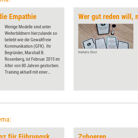
die Empathie
Wer gut reden will,
Wenige Modelle sind unter
Weiterbildnern hierzulande so
beliebt wie die Gewaltfreie
Kommunikation (GFK). Ihr
Begründer, Marshall B.
Nathalie Ekrot
Rosenberg, ist Februar 2015 im
Alter von 80 Jahren gestorben.
Training aktuell mit einer
Darstellung seines Ansatzes
und einer Würdigung seines
Schaffens.
ema:
Emotionale Intelligenz für Führungskräfte & Teams
Zuhoeren