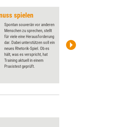
 muss spielen
Positive Psycholog
Spontan souverän vor anderen
Menschen zu sprechen, stellt
für viele eine Herausforderung
dar. Dabei unterstützen soll ein
neues Rhetorik-Spiel. Ob es
Silvia Balaban
hält, was es verspricht, hat
Training aktuell in einem
Praxistest geprüft.