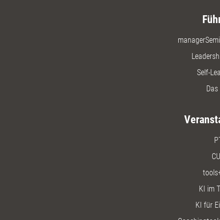
Teams un
zu erhöh
Füh
managerSemi
Leadersh
Self-Le
Das 
Veranst
P
CU
tools
KI im T
KI für E