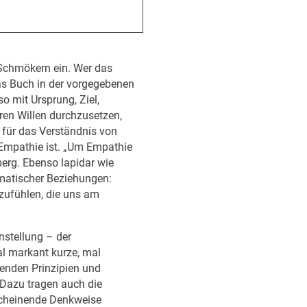
Schmökern ein. Wer das
as Buch in der vorgegebenen
o mit Ursprung, Ziel,
en Willen durchzusetzen,
 für das Verständnis von
Empathie ist. „Um Empathie
erg. Ebenso lapidar wie
ematischer Beziehungen:
nzufühlen, die uns am
nstellung – der
al markant kurze, mal
renden Prinzipien und
Dazu tragen auch die
rscheinende Denkweise