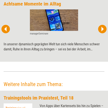
Achtsame Momente im Alltag
managerSeminare
In unserer dynamisch geprägten Welt tun sich viele Menschen schwer
damit, Ruhe in ihren Alltag zu bringen – sei es bei der Arbeit, im
Privatleben oder beim Einschlafen. Die App „Lojong“ will das mit
Achtsamkeitsübungen und Entspannungsmusik ändern. Training aktuell
hat getestet, ob es ihr gelingt.
Weitere Inhalte zum Thema:
Trainingstools im Praxistest, Teil 18
Von Apps über Kartensets bis hin zu Spielen –