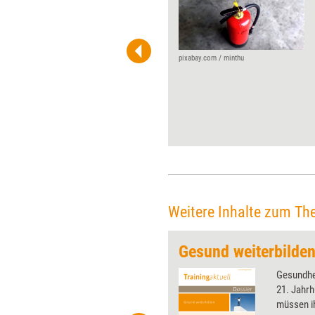
Das Seminar- und
Coachingunternehmen Power
Research Seminare wird 30
Jahre alt. Anlässlich dieses
Jubiläums verraten die
pixabay.com / minthu
Geschäftsführenden Katja
Dyckhoff und Thomas
Westerhausen im Interview mit
Training aktuell, welcher der
bisher ungewöhnlichste
Auftrag war und welchen sie
sich noch wünschen.
Weitere Inhalte zum Th
Gesund weiterbilde
 wirkungsvolle Grafiken für
Gesundhe
 und Pinnwand, für Handouts und
21. Jahrh
t-Charts erleichtern Ihre
müssen ih