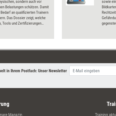
hysischen, sondern auch vor
sowie ei
hen Belastungen schützen. Damit
Bildkart
r Bedarf an qualifizierten Trainern
Rechtzeit
ern. Das Dossier zeigt, welche
Gefährdu
 Tools und Zertifizierungen
gegensteu
dner nutzen können, welche
Erholung 
ehr Energie in ihre Seminar
Anliegen
nd wie sie selbst in Balance
Bausteine
Präventi
Symptome
begünst
und Risi
als auch 
elt in Ihrem Postfach: Unser Newsletter
anerkann
Methoden
ebenso wi
Veränder
erkennen
wollen.
rung
Trai
nare Magazin
Training aktue