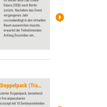
Im Winter kehrt die Online
Educa (OEB) nach Berlin
zurück. Nachdem das Event
vergangenes Jahr
coronabedingt in den virtuellen
jd-photodesign/Adobe Stock
Raum ausweichen musste,
erwartet die Teilnehmenden
Anfang Dezember ein
dreitägiges
Präsenzprogramm.
Burnout-Prävention Doppelpack (Trainingskonzept plus KartenSet)
welcome back
uzierter Doppelpack, bestehend
Über 1000
m frei anpassbaren
Flipchart
konzept mit 10 Seminareinheiten
PowerPoin