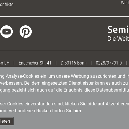
Wer
onflikte
 GmbH
|
Endenicher Str. 41
|
D-53115 Bonn
|
0228/97791-0
|
gung Analyse-Cookies ein, um unsere Werbung auszurichten und Ih
erbessern. Bei dem eingesetzten Dienstleister kann es auch zu 
igung bezieht sich auch auf die Erlaubnis, diese Datenübermit
er Cookies einverstanden sind, klicken Sie bitte auf Akzeptiere
amit verbundenen Risiken finden Sie
hier
.
ieren