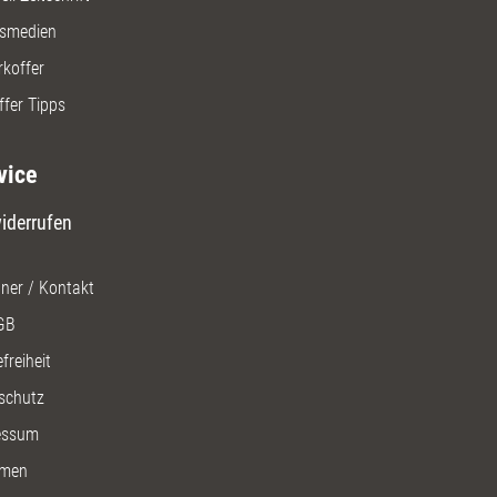
gsmedien
rkoffer
ffer Tipps
vice
iderrufen
ner / Kontakt
GB
freiheit
schutz
essum
men