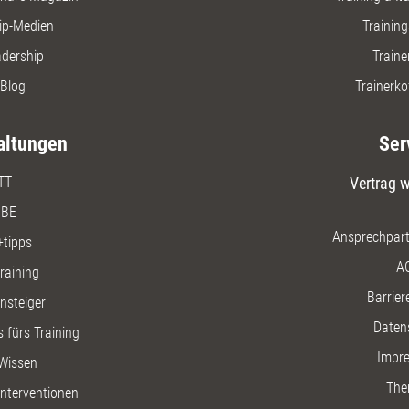
ip-Medien
Trainin
adership
Traine
Blog
Trainerko
altungen
Ser
TT
Vertrag w
BE
Ansprechpart
+tipps
A
raining
Barriere
insteiger
Daten
 fürs Training
Impr
Wissen
The
nterventionen