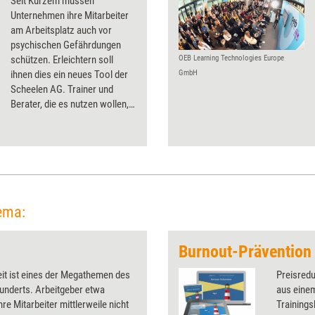
Seit Kurzem müssen
Unternehmen ihre Mitarbeiter
am Arbeitsplatz auch vor
psychischen Gefährdungen
schützen. Erleichtern soll
OEB Learning Technologies Europe
ihnen dies ein neues Tool der
GmbH
Scheelen AG. Trainer und
Berater, die es nutzen wollen,
können sich ab sofort dafür
akkreditieren.
ema:
n
it ist eines der Megathemen des
Preisred
underts. Arbeitgeber etwa
aus eine
re Mitarbeiter mittlerweile nicht
Trainings