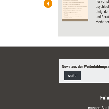
he. Als Mitglied von Training
nur vor p
ben Sie Flatrate-Zugriff auf alle
psychisc
steigt de
und Berat
Methoden,
Weiterbil
Übungen m
bringen u
bleiben.
News aus der Weiterbildungsw
Weiter
Füh
managerSemi