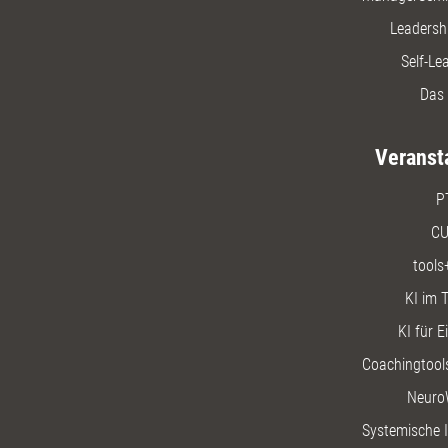
Leadersh
Self-Le
Das 
Veranst
P
CU
tools
KI im T
KI für E
Coachingtools
Neuro
Systemische I