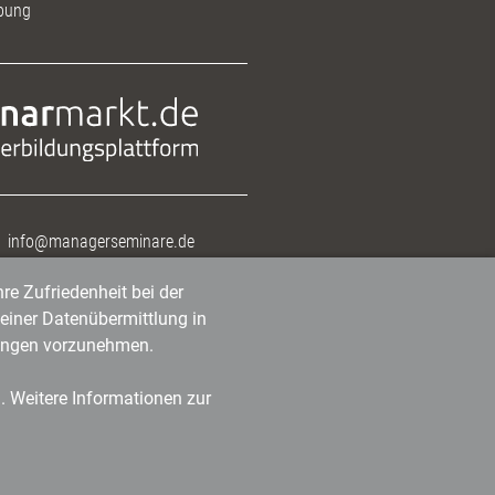
bung
info@managerseminare.de
re Zufriedenheit bei der
einer Datenübermittlung in
tlungen vorzunehmen.
n. Weitere Informationen zur