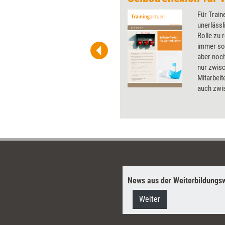
 wirkungsvolle Grafiken für
Für Train
 und Pinnwand, für Handouts und
unerlässl
t-Charts erleichtern Ihre
Rolle zu 
he. Als Mitglied von Training
immer so,
ben Sie Flatrate-Zugriff auf alle
aber noch
nur zwis
Mitarbei
auch zwis
Dossier z
Weiterbil
Anregunge
News aus der Weiterbildungsw
Weiter