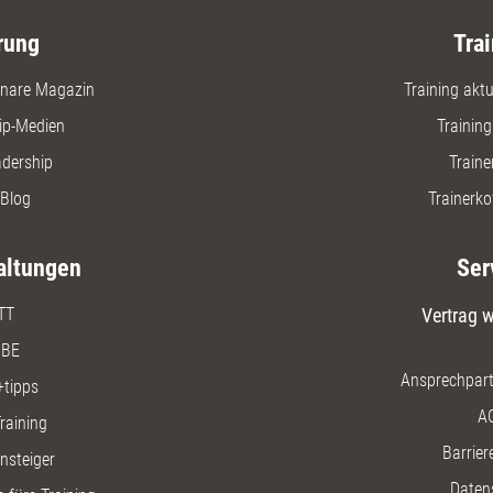
rung
Trai
nare Magazin
Training aktue
ip-Medien
Trainin
adership
Traine
Blog
Trainerko
altungen
Ser
TT
Vertrag w
BE
Ansprechpart
+tipps
A
raining
Barriere
insteiger
Daten