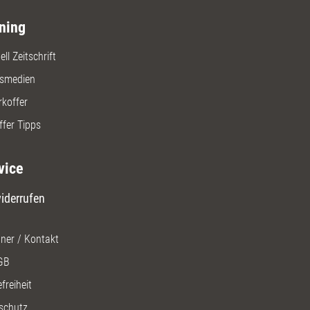
ning
ll Zeitschrift
gsmedien
rkoffer
ffer Tipps
vice
iderrufen
ner / Kontakt
GB
freiheit
schutz