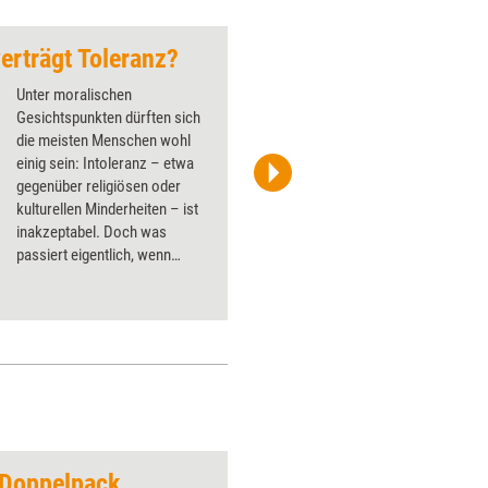
verträgt Toleranz?
Zu gut, um perfekt 
Unter moralischen
Gesichtspunkten dürften sich
die meisten Menschen wohl
einig sein: Intoleranz – etwa
gegenüber religiösen oder
jd-photodesign/Adobe Stock
kulturellen Minderheiten – ist
inakzeptabel. Doch was
passiert eigentlich, wenn
Intoleranz mit Intoleranz
begegnet wird? Diese Frage
beleuchtet Coach und
Supervisor Horst Lempart in
seinem diesmaligen
Denkimpuls.
 Doppelpack
Fussspuren