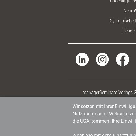
Coachingtools
Neuro
Systemische I
Liebe K
managerSeminare Verlags
Wir setzen mit Ihrer Einwilli
Nutzung unserer Webseite zu v
die USA kommen. Ihre Einwill
Wenn Sie mit dem Einsatz dies