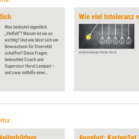
dich
Wie viel Intoleranz 
Was bedeutet eigentlich
„Vielfalt“? Warum ist sie so
wichtig? Und wie lässt sich ein
Bewusstsein für Diversität
schaffen? Diese Fragen
jd-photodesign/Adobe Stock
beleuchtet Coach und
Supervisor Horst Lempart –
und zwar mithilfe einer
floristischen Metapher.
ema:
Weiterbildner
Angebot: KartenSet