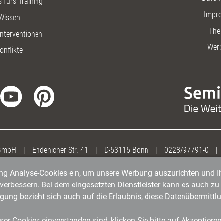
 fürs Training
Impr
Wissen
The
nterventionen
Wer
onflikte
 GmbH
|
Endenicher Str. 41
|
D-53115 Bonn
|
0228/97791-0
|
gung Analyse-Cookies ein, um unsere Werbung auszurichten und Ih
erbessern. Bei dem eingesetzten Dienstleister kann es auch zu 
igung bezieht sich auch auf die Erlaubnis, diese Datenübermit
er Cookies einverstanden sind, klicken Sie bitte auf Akzeptiere