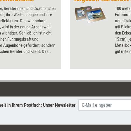
er, Beraterinnen und Coachs ist es
100 metap
ich, ihre Werthaltungen und ihre
Fotomotiv
reflektieren. Das war schon
oder Trai
 wird in der neuen Arbeitswelt
mit Bildk
 wichtiger. Schließlich ist nicht
den Ecke
chen Führungskraft und
15 cm), j
ter Augenhöhe gefordert, sondern
Metallbo
chen Berater und Klient. Das
gut mitei
eigt, wie sich die Rolle von
'Grenzen 
dnern aktuell wandelt und gibt
mit Eins
n zur Selbstreflexion.
erhalten 
69,90 Eu
Einzelbez
elt in Ihrem Postfach: Unser Newsletter