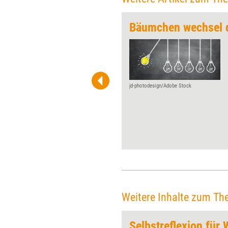
Bäumchen wechsel 
Wer eine Wahl trifft,
entscheidet sich für eine
Option – doch darüber hinaus
haben „Wahl“ und
„Entscheidung“ nicht viel
jd-photodesign/Adobe Stock
miteinander zu tun. Sie folgen
ganz unterschiedlichen
kognitiven Mechanismen.
Welche das sind und was das
alles mit Coaching zu tun hat,
erklärt Coach und Supervisor
Horst Lempart in seinem
diesmaligen Meinungsbeitrag.
Weitere Inhalte zum Th
Selbstreflexion für 