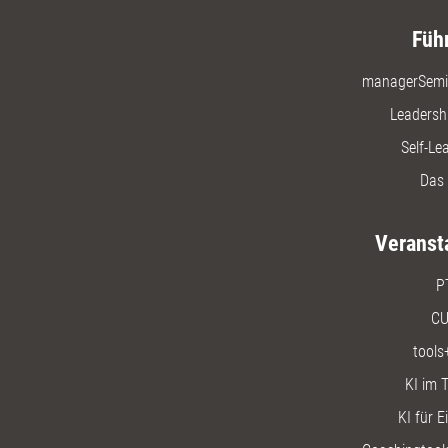
Füh
managerSemi
Leadersh
Self-Le
Das 
Veranst
P
CU
tools
KI im T
KI für E