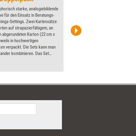
horisch starke, analogiebildende
Über 1000
e für den Einsatz in Beratungs-
Flipchart
nings-Settings. Zwei Kartensätze
PowerPoin
arten auf strapazierfähigem, an
Bildsprac
n abgerundeten Karton (22 cm x
aktuell ha
eweils in hochwertigen
Bilder.
xen verpackt. Die Sets kann man
nander kombinieren. Das Set
gestalten' hat zudem ein Booklet
atzvorschlägen. Den Doppelpack
Sie zum günstigen Kombipreis von
ro. Sie sparen gegenüber dem
ug 10 Euro.