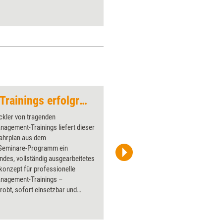
Stressmanagement-Trainings erfolgreich leiten
Dinosaurier
ckler von tragenden
Über 1000
agement-Trainings liefert dieser
Flipchart
ahrplan aus dem
PowerPoin
Seminare-Programm ein
Bildsprac
ndes, vollständig ausgearbeitetes
aktuell ha
konzept für professionelle
Bilder.
nagement-Trainings –
robt, sofort einsetzbar und
nt auf nachhaltige Umsetzung im
ausgerichtet. Das Buch bietet
einander abgestimmte Regiepläne: