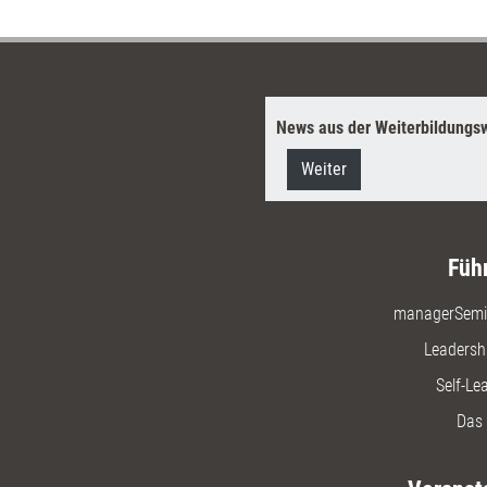
News aus der Weiterbildungsw
Weiter
Füh
managerSemi
Leadersh
Self-Le
Das 