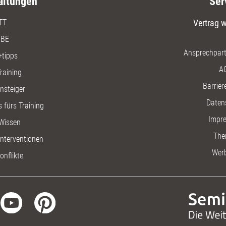
altungen
Ser
TT
Vertrag w
BE
Ansprechpart
+tipps
A
raining
Barriere
insteiger
Daten
 fürs Training
Impr
Wissen
The
nterventionen
Wer
onflikte