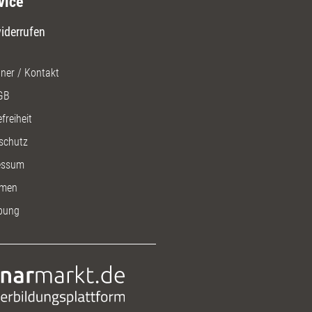
vice
iderrufen
ner / Kontakt
GB
freiheit
schutz
essum
men
bung