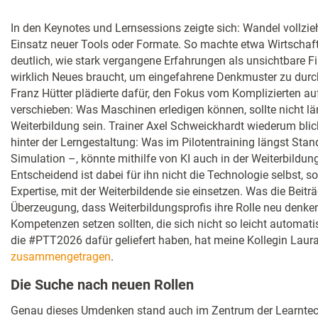
In den Keynotes und Lernsessions zeigte sich: Wandel vollzieh
Einsatz neuer Tools oder Formate. So machte etwa Wirtschaf
deutlich, wie stark vergangene Erfahrungen als unsichtbare F
wirklich Neues braucht, um eingefahrene Denkmuster zu durc
Franz Hütter plädierte dafür, den Fokus vom Komplizierten a
verschieben: Was Maschinen erledigen können, sollte nicht lä
Weiterbildung sein. Trainer Axel Schweickhardt wiederum blick
hinter der Lerngestaltung: Was im Pilotentraining längst Stan
Simulation –, könnte mithilfe von KI auch in der Weiterbildu
Entscheidend ist dabei für ihn nicht die Technologie selbst, s
Expertise, mit der Weiterbildende sie einsetzen. Was die Beiträg
Überzeugung, dass Weiterbildungsprofis ihre Rolle neu denk
Kompetenzen setzen sollten, die sich nicht so leicht automat
die #PTT2026 dafür geliefert haben, hat meine Kollegin Laura
zusammengetragen
.
Die Suche nach neuen Rollen
Genau dieses Umdenken stand auch im Zentrum der Learntec, 