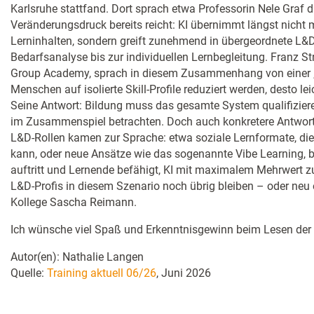
Karlsruhe stattfand. Dort sprach etwa Professorin Nele Graf d
Veränderungsdruck bereits reicht: KI übernimmt längst nicht 
Lerninhalten, sondern greift zunehmend in übergeordnete L&D
Bedarfsanalyse bis zur individuellen Lernbegleitung. Franz St
Group Academy, sprach in diesem Zusammenhang von einer „Tu
Menschen auf isolierte Skill-Profile reduziert werden, desto lei
Seine Antwort: Bildung muss das gesamte System qualifizi
im Zusammenspiel betrachten. Doch auch konkretere Antwort
L&D-Rollen kamen zur Sprache: etwa soziale Lernformate, die 
kann, oder neue Ansätze wie das sogenannte Vibe Learning, 
auftritt und Lernende befähigt, KI mit maximalem Mehrwert z
L&D-Profis in diesem Szenario noch übrig bleiben – oder neu
Kollege Sascha Reimann.
Ich wünsche viel Spaß und Erkenntnisgewinn beim Lesen der
Autor(en): Nathalie Langen
Quelle:
Training aktuell 06/26
, Juni 2026