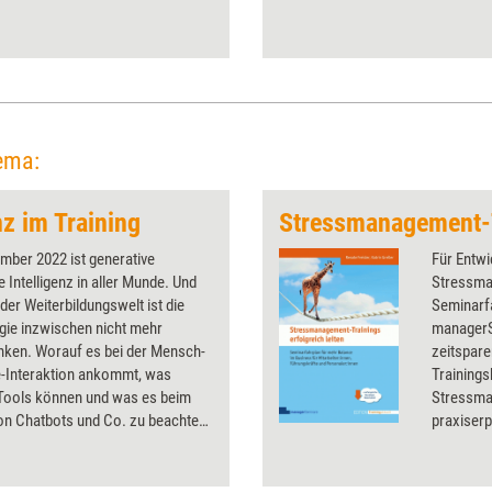
ema:
nz im Training
mber 2022 ist generative
Für Entwi
e Intelligenz in aller Munde. Und
Stressman
der Weiterbildungswelt ist die
Seminarf
gie inzwischen nicht mehr
manager
ken. Worauf es bei der Mensch-
zeitspare
-Interaktion ankommt, was
Trainings
 Tools können und was es beim
Stressma
von Chatbots und Co. zu beachten
praxiserp
t das Dossier.
konseque
Business 
zwei auf