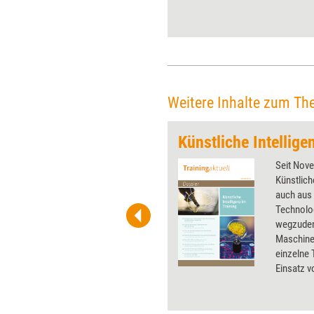
diesmal die Themen Zukunft
des Lernens und KI.
Weitere Inhalte zum Th
Künstliche Intellige
 wirkungsvolle Grafiken für
Seit Nove
 und Pinnwand, für Handouts und
Künstlich
t-Charts erleichtern Ihre
auch aus 
he. Als Mitglied von Training
Technolo
ben Sie Flatrate-Zugriff auf alle
wegzuden
Maschine
einzelne
Einsatz 
gibt, zeig