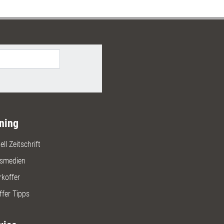
Tages-Seminar für Mitarbeitende
rei-Tages-Seminar für
räfte, ergänzt um einen Follow-
hop zur Vertiefung.
ning
ll Zeitschrift
gsmedien
rkoffer
ffer Tipps