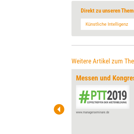
Direkt zu unseren Them
Künstliche Intelligenz
Weitere Artikel zum Th
Messen und Kongre
Anfang Juni findet zum 31. Mal
die Learntec in Karlsruhe statt
– dann dreht sich auf der
Messe mit begleitendem
Kongress wieder alles um
www.managerseminare.de
neue Entwicklungen und
Trends rund um die digitale
Bildung. Im Fokus stehen