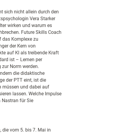
t sich nicht allein durch den
tspsychologin Vera Starker
ilter wirken und warum es
hbrechen. Future Skills Coach
uf das Komplexe zu
nger der Kern von
te auf KI als treibende Kraft
dard ist – Lernen per
ng zur Norm werden.
ondern die didaktische
e der PTT eint, ist die
en müssen und dabei auf
isieren lassen. Welche Impulse
 Nastran für Sie
die vom 5. bis 7. Mai in