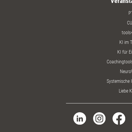
Veranst
P
CU
tools
KI im T
KI für E
Coachingtools
Neuro
Systemische I
Liebe K