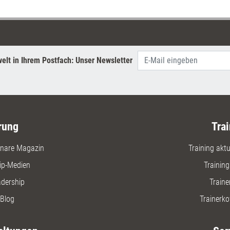
ein Zwei-
und ein D
Führungsk
up-Works
elt in Ihrem Postfach: Unser Newsletter
rung
Trai
nare Magazin
Training aktue
ip-Medien
Trainin
adership
Traine
Blog
Trainerko