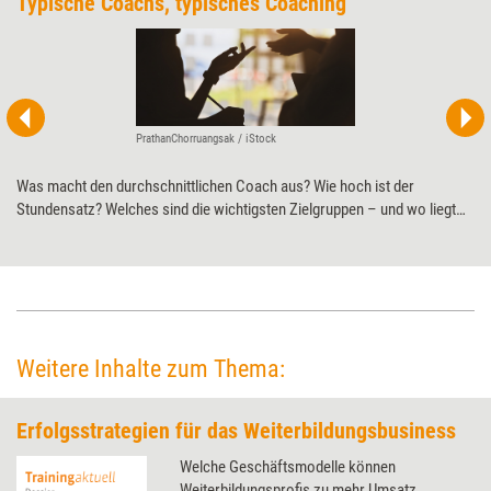
Typische Coachs, ­typisches Coaching
PrathanChorruangsak / iStock
Was macht den durchschnittlichen Coach aus? Wie hoch ist der
Stundensatz? Welches sind die wichtigsten Zielgruppen – und wo liegt
das größte unausgeschöpfte Potenzial? Diesen und ähnlichen Fragen
geht die gerade veröffentlichte 'Coachingmarkt-Analyse 2020' nach.
Weitere Inhalte zum Thema:
Erfolgsstrategien für das Weiterbildungsbusiness
Welche Geschäftsmodelle können
Weiterbildungsprofis zu mehr Umsatz