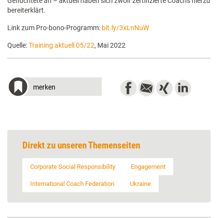
Geflüchtete an – aktuell haben sich zwölf zertifizierte Coachs hierzu
bereiterklärt.
Link zum Pro-bono-Programm:
bit.ly/3xLnNuW
Quelle:
Training aktuell 05/22
, Mai 2022
merken
Direkt zu unseren Themenseiten
Corporate Social Responsibility
Engagement
International Coach Federation
Ukraine