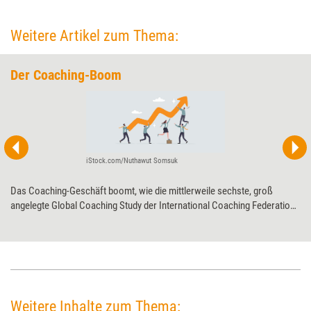
Weitere Artikel zum Thema:
Der Coaching-Boom
iStock.com/Nuthawut Somsuk
Das Coaching-Geschäft boomt, wie die mittlerweile sechste, groß
angelegte Global Coaching Study der International Coaching Federation
(ICF) zeigt. Und ein Ende scheint nicht in Sicht zu sein. Im Gegenteil:
Coachs rechnen in Zukunft mit steigenden Kundenzahlen – und nehmen
deshalb die Weiterentwicklung ihrer Qualifizierungen und Angebote in
den Blick.
Weitere Inhalte zum Thema: