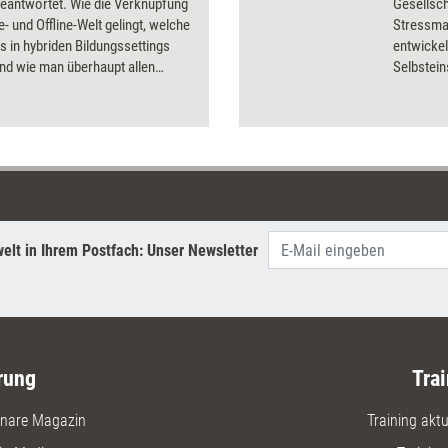
beantwortet. Wie die Verknüpfung
Gesellsch
e- und Offline-Welt gelingt, welche
Stressma
s in hybriden Bildungssettings
entwicke
nd wie man überhaupt allen
Selbstei
enden gleichsam gerecht werden
Stärkung 
ese und weitere Fragen
Widersta
tet das Dossier.
Modul we
Copingstr
der Bezug
sowie As
erörtert.
elt in Ihrem Postfach: Unser Newsletter
rung
Trai
nare Magazin
Training aktue