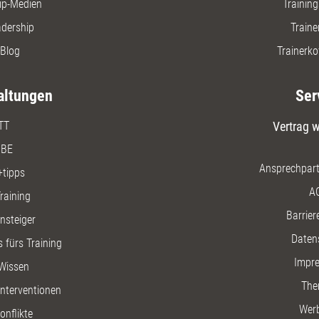
ip-Medien
Trainin
adership
Traine
Blog
Trainerko
altungen
Ser
TT
Vertrag w
BE
Ansprechpart
+tipps
A
raining
Barriere
insteiger
Daten
 fürs Training
Impr
Wissen
The
nterventionen
Wer
onflikte