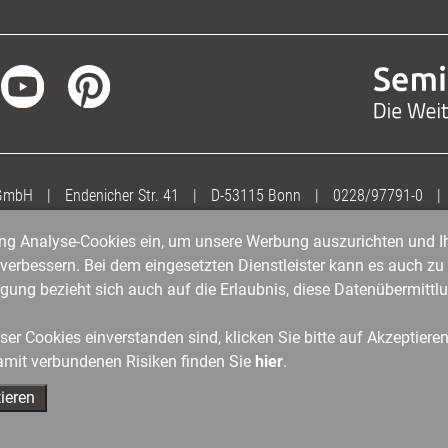
 GmbH
|
Endenicher Str. 41
|
D-53115 Bonn
|
0228/97791-0
|
gung Analyse-Cookies ein, um unsere Werbung auszurichten und Ih
erbessern. Bei dem eingesetzten Dienstleister kann es auch zu 
igung bezieht sich auch auf die Erlaubnis, diese Datenübermit
er Cookies einverstanden sind, klicken Sie bitte auf Akzeptiere
amit verbundenen Risiken finden Sie
hier
.
ieren