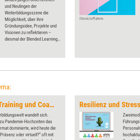
und Neulingen der
Weiterbildungsszene die
Möglichkeit, über ihre
iStock/zoff-photo
Gründungsidee, Projekte und
Visionen zu ­reflektieren –
diesmal der Blended Learning
Academy.
ema:
Hybride Formate in Training und Coaching
rbildungswelt wandelt sich.
Zweimodu
zu Pandemie-Hochzeiten das
Führungs
rmat dominierte, wird heute die
Personal
 Präsenz oder virtuell?“ oft mit
hochaktu