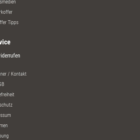
gsmedien
rkoffer
ffer Tipps
vice
iderrufen
ner / Kontakt
GB
freiheit
schutz
essum
men
bung