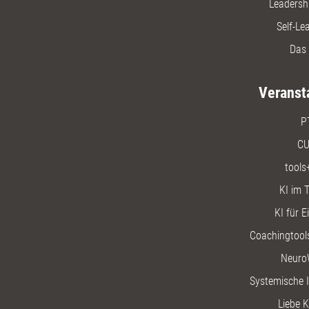
Leadersh
Self-Le
Das 
Veranst
P
CU
tools
KI im T
KI für E
Coachingtools
Neuro
Systemische I
Liebe K