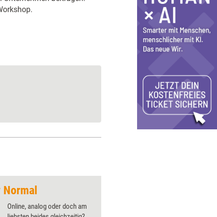
 Workshop.
 Normal
Methoden und Tools
Online, analog oder doch am
liebsten beides gleichzeitig?