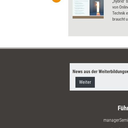
ben Sie Flatrate-Zugriff auf alle
„hybrid“ 
von Onlin
Technik e
braucht u
Teilnehm
kann – di
beantwor
News aus der Weiterbildungsw
Weiter
Füh
managerSemi