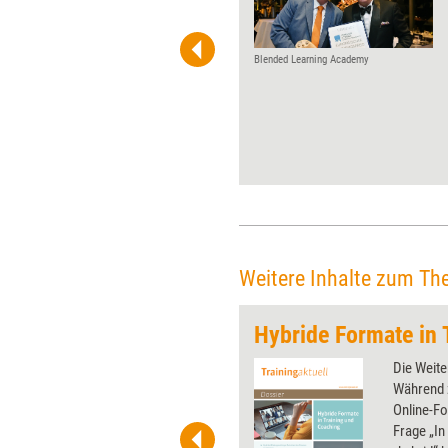
Dieser Frage gingen die
Virtuellen Thementage (VTT)
Anfang März nach. Dabei
Blended Learning Academy
zeigte sich: Lernen gewinnt
nicht nur an Bedeutung,
sondern wandelt sich auch
grundlegend. Auf
Weiterbildungsprofessionals
kommen damit große neue
Herausforderungen zu. Das
Gute daran: Die Arbeit wird
ihnen auch in Zukunft nicht
ausgehen.
Weitere Inhalte zum Th
 wirkungsvolle Grafiken für
Die Weite
 und Pinnwand, für Handouts und
Während 
t-Charts erleichtern Ihre
Online-Fo
he. Als Mitglied von Training
Frage „In