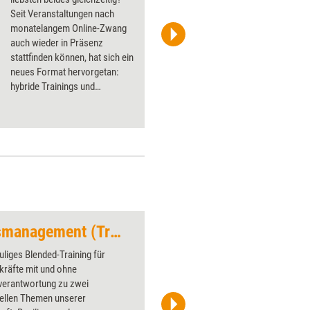
Seit Veranstaltungen nach
monatelangem Online-Zwang
auch wieder in Präsenz
iStock/metamorworks
stattfinden können, hat sich ein
neues Format hervorgetan:
hybride Trainings und
Workshops. Inga Geisler und
Sandra Dundler erklären, was
das Format ausmacht und wie
es gelingt.
Resilienz und Stressmanagement (Trainingskonzept)
Computer
liges Blended-Training für
Über 1000
kräfte mit und ohne
Flipchart
verantwortung zu zwei
PowerPoin
ellen Themen unserer
Bildsprac