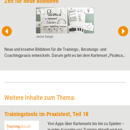
Zeit für neue Bildideen
Janine Dengel
Neue und kreative Bildideen für die Trainings-, Beratungs- und
Coachingpraxis entwickeln. Darum geht es bei dem Kartenset „Picdeca“,
das sowohl in der Einzel- als auch in der Gruppenarbeit, z.B. im Rahmen
von Visualisierungstrainings, eingesetzt werden kann. Training aktuell
hat es einem Praxistest unterzogen.
Weitere Inhalte zum Thema:
Trainingstools im Praxistest, Teil 18
Von Apps über Kartensets bis hin zu Spielen –
in jeder Ausgabe von Training aktuell wird ein