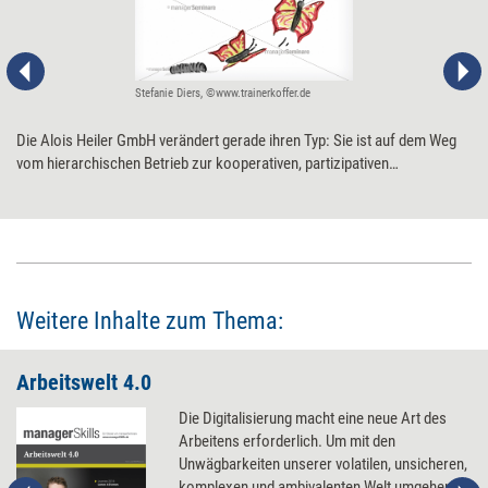
Stefanie Diers, ©www.trainerkoffer.de
Die Alois Heiler GmbH verändert gerade ihren Typ: Sie ist auf dem Weg
vom hierarchischen Betrieb zur kooperativen, partizipativen
Organisation. Während dieses Prozesses haben Unternehmensleitung
und Mitarbeitende Schritt für Schritt Bausteine entwickelt, die ihnen
helfen, in der Transformation auf Kurs zu bleiben. Ihre wichtigsten
Hacks im Überblick.
Weitere Inhalte zum Thema:
Arbeitswelt 4.0
Die Digitalisierung macht eine neue Art des
Arbeitens erforderlich. Um mit den
Unwägbarkeiten unserer volatilen, unsicheren,
komplexen und ambivalenten Welt umgehen zu