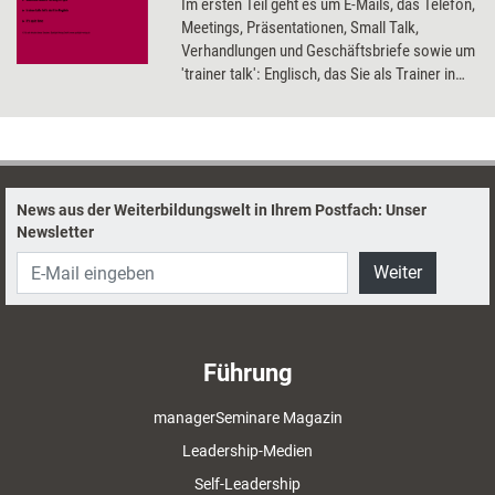
Im ersten Teil geht es um E-Mails, das Telefon,
Meetings, Präsentationen, Small Talk,
Verhandlungen und Geschäftsbriefe sowie um
'trainer talk': Englisch, das Sie als Trainer in
internationalen Seminaren benötigen. Am
Ende erwartet Sie ein Abschlusstest, mit dem
Sie Ihr neu erworbenes Wissen testen können.
News aus der Weiterbildungswelt in Ihrem Postfach: Unser
Newsletter
Weiter
Führung
managerSeminare Magazin
Leadership-Medien
Self-Leadership