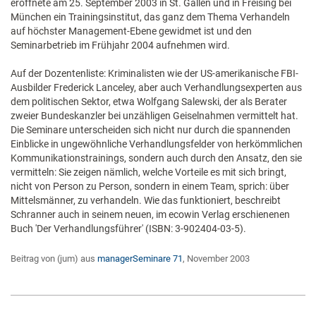
eröffnete am 25. September 2003 in St. Gallen und in Freising bei
München ein Trainingsinstitut, das ganz dem Thema Verhandeln
auf höchster Management-Ebene gewidmet ist und den
Seminarbetrieb im Frühjahr 2004 aufnehmen wird.
Auf der Dozentenliste: Kriminalisten wie der US-amerikanische FBI-
Ausbilder Frederick Lanceley, aber auch Verhandlungsexperten aus
dem politischen Sektor, etwa Wolfgang Salewski, der als Berater
zweier Bundeskanzler bei unzähligen Geiselnahmen vermittelt hat.
Die Seminare unterscheiden sich nicht nur durch die spannenden
Einblicke in ungewöhnliche Verhandlungsfelder von herkömmlichen
Kommunikationstrainings, sondern auch durch den Ansatz, den sie
vermitteln: Sie zeigen nämlich, welche Vorteile es mit sich bringt,
nicht von Person zu Person, sondern in einem Team, sprich: über
Mittelsmänner, zu verhandeln. Wie das funktioniert, beschreibt
Schranner auch in seinem neuen, im ecowin Verlag erschienenen
Buch 'Der Verhandlungsführer' (ISBN: 3-902404-03-5).
Beitrag von (jum) aus
managerSeminare 71
, November 2003