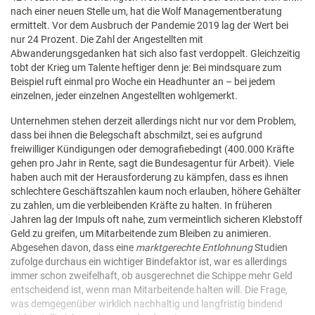
nach einer neuen Stelle um, hat die Wolf Managementberatung
ermittelt. Vor dem Ausbruch der Pandemie 2019 lag der Wert bei
nur 24 Prozent. Die Zahl der Angestellten mit
Abwanderungsgedanken hat sich also fast verdoppelt. Gleichzeitig
tobt der Krieg um Talente heftiger denn je: Bei mindsquare zum
Beispiel ruft einmal pro Woche ein Headhunter an – bei jedem
einzelnen, jeder einzelnen Angestellten wohlgemerkt.
Unternehmen stehen derzeit allerdings nicht nur vor dem Problem,
dass bei ihnen die Belegschaft abschmilzt, sei es aufgrund
freiwilliger Kündigungen oder demografiebedingt (400.000 Kräfte
gehen pro Jahr in Rente, sagt die Bundesagentur für Arbeit). Viele
haben auch mit der Herausforderung zu kämpfen, dass es ihnen
schlechtere Geschäftszahlen kaum noch erlauben, höhere Gehälter
zu zahlen, um die verbleibenden Kräfte zu halten. In früheren
Jahren lag der Impuls oft nahe, zum vermeintlich sicheren Klebstoff
Geld zu greifen, um Mitarbeitende zum Bleiben zu animieren.
Abgesehen davon, dass eine
marktgerechte Entlohnung
Studien
zufolge durchaus ein wichtiger Bindefaktor ist, war es allerdings
immer schon zweifelhaft, ob ausgerechnet die Schippe mehr Geld
entscheidend ist, wenn man Mitarbeitende halten will. Die Frage,
was demgegenüber wirklich nachhaltig und langfristig bindend