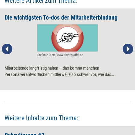
Weitere Artikel zum Thema:
Die wichtigsten To-dos der Mitarbeiterbindung
Stefanie Diers/www.trainerkoffer.de
Mitarbeitende langfristig halten – das kommt manchen
Personalverantwortlichen mittlerweile so schwer vor, wie das
sprichwörtliche Hüten eines Sacks Flöhe. Dabei gibt es ziemlich klare
(und oft durch die Forschung bestätigte) Erkenntnisse, was zu tun ist.
Weitere Inhalte zum Thema: