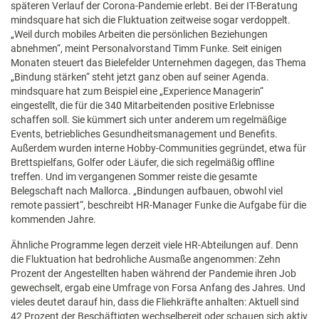
späteren Verlauf der Corona-Pandemie erlebt. Bei der IT-Beratung
mindsquare hat sich die Fluktuation zeitweise sogar verdoppelt.
„Weil durch mobiles Arbeiten die persönlichen Beziehungen
abnehmen“, meint Personalvorstand Timm Funke. Seit einigen
Monaten steuert das Bielefelder Unternehmen dagegen, das Thema
„Bindung stärken“ steht jetzt ganz oben auf seiner Agenda.
mindsquare hat zum Beispiel eine „Experience Managerin“
eingestellt, die für die 340 Mitarbeitenden positive Erlebnisse
schaffen soll. Sie kümmert sich unter anderem um regelmäßige
Events, betriebliches Gesundheitsmanagement und Benefits.
Außerdem wurden interne Hobby-Communities gegründet, etwa für
Brettspielfans, Golfer oder Läufer, die sich regelmäßig offline
treffen. Und im vergangenen Sommer reiste die gesamte
Belegschaft nach Mallorca. „Bindungen aufbauen, obwohl viel
remote passiert“, beschreibt HR-Manager Funke die Aufgabe für die
kommenden Jahre.
Ähnliche Programme legen derzeit viele HR-Abteilungen auf. Denn
die Fluktuation hat bedrohliche Ausmaße angenommen: Zehn
Prozent der Angestellten haben während der Pandemie ihren Job
gewechselt, ergab eine Umfrage von Forsa Anfang des Jahres. Und
vieles deutet darauf hin, dass die Fliehkräfte anhalten: Aktuell sind
42 Prozent der Beschäftigten wechselbereit oder schauen sich aktiv