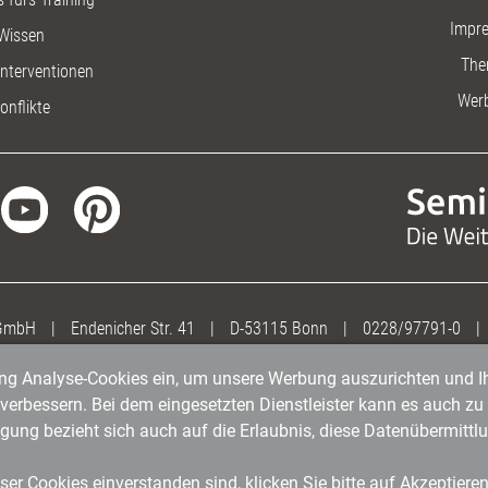
Impr
Wissen
The
nterventionen
Wer
onflikte
 GmbH
|
Endenicher Str. 41
|
D-53115 Bonn
|
0228/97791-0
|
gung Analyse-Cookies ein, um unsere Werbung auszurichten und Ih
erbessern. Bei dem eingesetzten Dienstleister kann es auch zu 
igung bezieht sich auch auf die Erlaubnis, diese Datenübermit
er Cookies einverstanden sind, klicken Sie bitte auf Akzeptiere