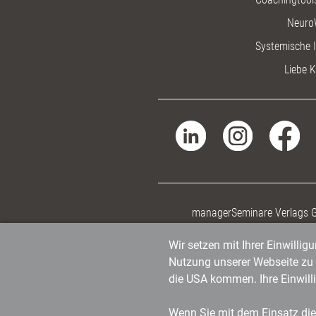
Neuro
Systemische I
Liebe K
managerSeminare Verlags
Wir setzen mit Ihrer Einwilli
Nutzung unserer Webseite zu v
die USA kommen. Ihre Einwill
Wenn Sie mit dem Einsatz dies