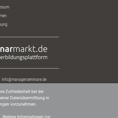
essum
men
bung
info@managerseminare.de
re Zufriedenheit bei der
einer Datenübermittlung in
tlungen vorzunehmen.
n. Weitere Informationen zur