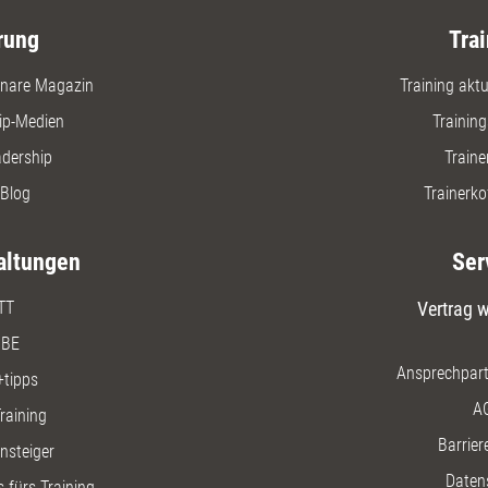
rung
Trai
nare Magazin
Training aktue
ip-Medien
Trainin
adership
Traine
Blog
Trainerko
altungen
Ser
TT
Vertrag w
BE
Ansprechpart
+tipps
A
raining
Barriere
insteiger
Daten
 fürs Training