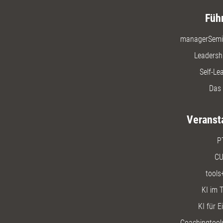
Füh
managerSemi
Leadersh
Self-Le
Das 
Veranst
P
CU
tools
KI im T
KI für E
Coachingtools