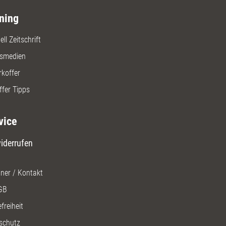
ning
ll Zeitschrift
gsmedien
rkoffer
ffer Tipps
vice
iderrufen
ner / Kontakt
GB
freiheit
schutz