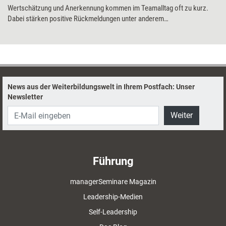
Wertschätzung und Anerkennung kommen im Teamalltag oft zu kurz.
Dabei stärken positive Rückmeldungen unter anderem
zwischenmenschliche Beziehungen, den Zusammenhalt und die
Offenheit im Team sowie das Selbstwert- und Selbstwirksamkeitsgefühl
der Mitglieder. Eine Methode hilft dabei, Wertschätzung ins Team zu
integrieren und sichtbar zu machen.
News aus der Weiterbildungswelt in Ihrem Postfach: Unser
Newsletter
Weiter
Führung
managerSeminare Magazin
Leadership-Medien
Self-Leadership