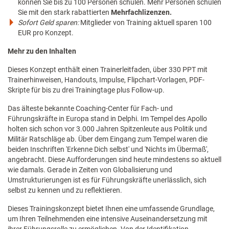
können Sie bis zu 100 Personen schulen. Mehr Personen schulen
Sie mit den stark rabattierten
Mehrfachlizenzen.
Sofort Geld sparen:
Mitglieder von Training aktuell sparen 100
EUR pro Konzept.
Mehr zu den Inhalten
Dieses Konzept enthält einen Trainerleitfaden, über 330 PPT mit
Trainerhinweisen, Handouts, Impulse, Flipchart-Vorlagen, PDF-
Skripte für bis zu drei Trainingtage plus Follow-up.
Das älteste bekannte Coaching-Center für Fach- und
Führungskräfte in Europa stand in Delphi. Im Tempel des Apollo
holten sich schon vor 3.000 Jahren Spitzenleute aus Politik und
Militär Ratschläge ab. Über dem Eingang zum Tempel waren die
beiden Inschriften 'Erkenne Dich selbst' und 'Nichts im Übermaß',
angebracht. Diese Aufforderungen sind heute mindestens so aktuell
wie damals. Gerade in Zeiten von Globalisierung und
Umstrukturierungen ist es für Führungskräfte unerlässlich, sich
selbst zu kennen und zu reflektieren.
Dieses Trainingskonzept bietet Ihnen eine umfassende Grundlage,
um Ihren Teilnehmenden eine intensive Auseinandersetzung mit
ihrer Führungsrolle zu ermöglichen. Von der Identifikation