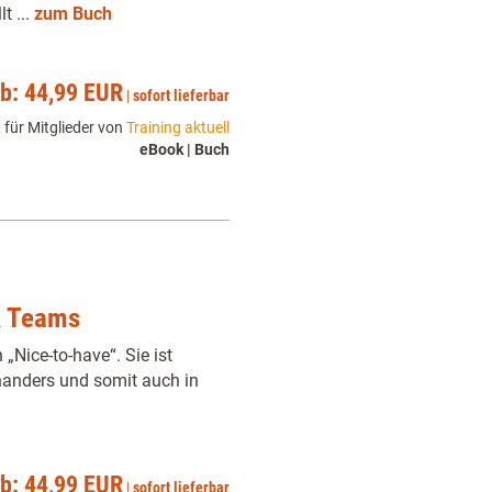
t ...
zum Buch
ab: 44,99 EUR
|
sofort lieferbar
 für Mitglieder von
Training aktuell
eBook | Buch
 & Teams
n „Nice-to-have“. Sie ist
nanders und somit auch in
ab: 44,99 EUR
|
sofort lieferbar