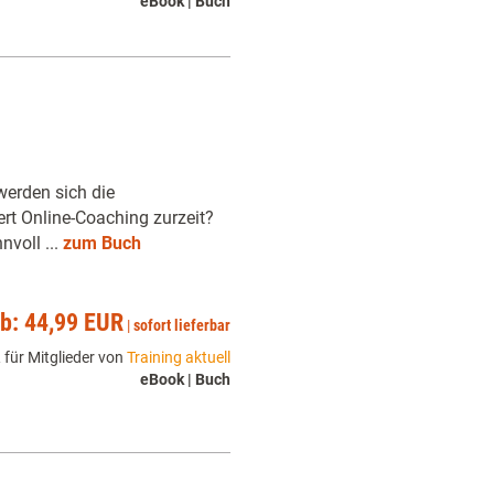
eBook | Buch
werden sich die
rt Online-Coaching zurzeit?
voll ...
zum Buch
ab: 44,99 EUR
|
sofort lieferbar
 für Mitglieder von
Training aktuell
eBook | Buch