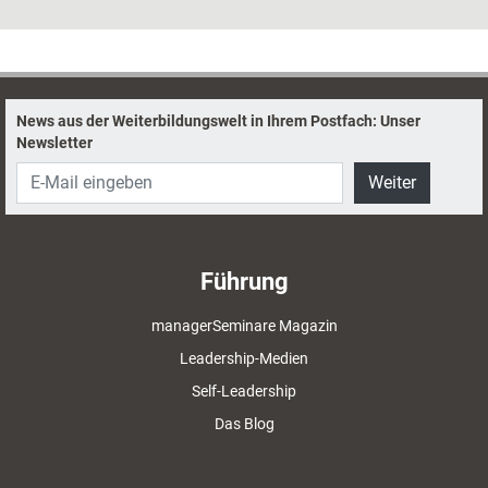
können oft viel mehr. Im letzten Teil der Serie stellt Caroline Winning
zwei solcher Spiele vor.
News aus der Weiterbildungswelt in Ihrem Postfach: Unser
Newsletter
Weiter
Führung
managerSeminare Magazin
Leadership-Medien
Self-Leadership
Das Blog