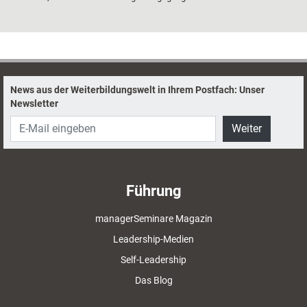
negativ geprägt, wirkt es wie ein Bremsklotz für Leistungsfähigkeit und
Innovationskraft. Mit der Übung „Team-Mindset“ können negative
Gedankenmuster aufgebrochen und durch positive ersetzt werden.
News aus der Weiterbildungswelt in Ihrem Postfach: Unser
Newsletter
Weiter
Führung
managerSeminare Magazin
Leadership-Medien
Self-Leadership
Das Blog