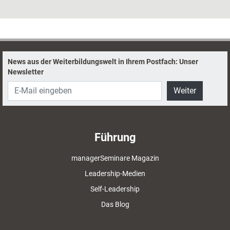
und Gruppen dazu motiviert werden, konstruktives und ehrliches
Feedback abzugeben, erklärt Berater Dirk Bathen.
News aus der Weiterbildungswelt in Ihrem Postfach: Unser
Newsletter
Weiter
Führung
managerSeminare Magazin
Leadership-Medien
Self-Leadership
Das Blog