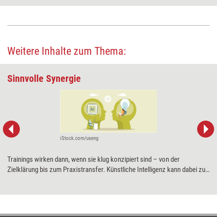
Weitere Inhalte zum Thema:
Sinnvolle Synergie
iStock.com/useng
Trainings wirken dann, wenn sie klug konzipiert sind – von der
Zielklärung bis zum Praxistransfer. Künstliche Intelligenz kann dabei zur
hilfreichen Mitdenkerin werden: Sie liefert Ideen, strukturiert Inhalte und
spart Zeit. Doch erst, wenn digitale Unterstützung und didaktisches
Gespür kombiniert werden, entsteht eine gelungene Lernarchitektur. Wie
Trainingsprofis diese Synergie herstellen können, zeigt Anna Langheiter