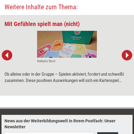
Weitere Inhalte zum Thema:
Mit Gefühlen spielt man (nicht)
Nathalie Ekrot
Ob alleine oder in der Gruppe – Spielen aktiviert, fordert und schweißt
zusammen. Diese positiven Auswirkungen will sich ein Kartenspiel
zunutze machen, das ohne Regeln auskommt, für jedes Alter und für
viele Einsatzgebiete geeignet sein soll. Was „Kopfsalat mit Herz“ wirklich
kann, hat Training aktuell mit einem Praxistest herausgefunden.
News aus der Weiterbildungswelt in Ihrem Postfach: Unser
Newsletter