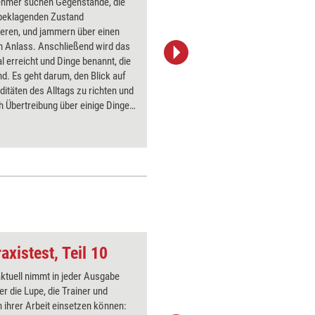
nehmer suchen Gegenstände, die
Die Teiln
 beklagenden Zustand
jammern. 
ieren, und jammern über einen
dem er d
n Anlass. Anschließend wird das
wird gekn
l erreicht und Dinge benannt, die
geworfen 
ind. Es geht darum, den Blick auf
hilft, sc
ditäten des Alltags zu richten und
umzuwand
h Übertreibung über einige Dinge
werden.
 machen.
axistest, Teil 10
Kognitive Beweglich
aktuell nimmt in jeder Ausgabe
Über 1000
er die Lupe, die Trainer und
Flipchart
 ihrer Arbeit einsetzen können:
PowerPoin