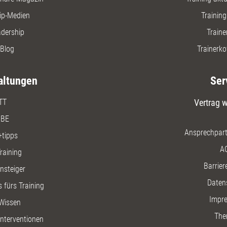
ip-Medien
Trainin
adership
Traine
Blog
Trainerko
altungen
Ser
TT
Vertrag w
BE
Ansprechpart
+tipps
A
raining
Barriere
insteiger
Daten
 fürs Training
Impr
Wissen
The
nterventionen