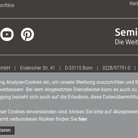
Wer
onflikte
 GmbH
|
Endenicher Str. 41
|
D-53115 Bonn
|
0228/97791-0
|
gung Analyse-Cookies ein, um unsere Werbung auszurichten und Ih
erbessern. Bei dem eingesetzten Dienstleister kann es auch zu 
igung bezieht sich auch auf die Erlaubnis, diese Datenübermit
er Cookies einverstanden sind, klicken Sie bitte auf Akzeptiere
amit verbundenen Risiken finden Sie
hier
.
ieren