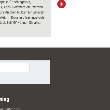
spiele, Coachingtools,
Bildsprac
s, Apps, Software etc. werden
aktuell ha
 praktischen Nutzen hin getestet
Bilder.
tet. Im Dossier „Trainingstools
test, Teil 10“ können Sie alle
bnisse aus 2016 nachlesen – mit
Preisen und Bezugsquellen.
ning
ll Zeitschrift