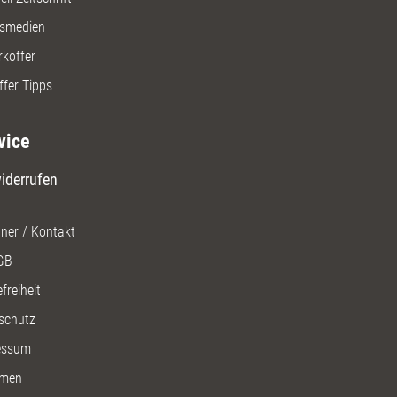
gsmedien
rkoffer
ffer Tipps
vice
iderrufen
ner / Kontakt
GB
freiheit
schutz
essum
men