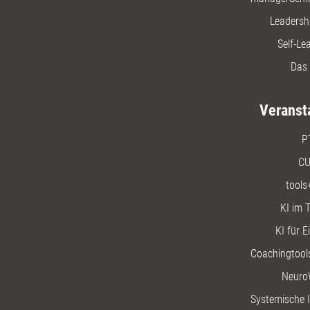
Leadersh
Self-Le
Das 
Veranst
P
CU
tools
KI im T
KI für E
Coachingtools
Neuro
Systemische I