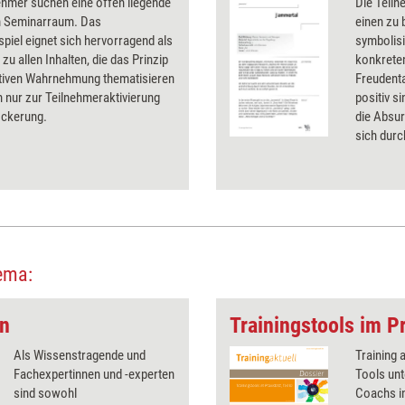
ehmer suchen eine offen liegende
Die Teil
 Seminarraum. Das
einen zu
spiel eignet sich hervorragend als
symbolis
zu allen Inhalten, die das Prinzip
konkrete
ktiven Wahrnehmung thematisieren
Freudenta
 nur zur Teilnehmeraktivierung
positiv s
ockerung.
die Absur
sich durc
lustig zu
ema:
en
Trainingstools im Pr
Als Wissenstragende und
Training 
Fachexpertinnen und -experten
Tools unt
sind sowohl
Coachs in