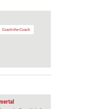
Coach-the-Coach
mertal
Trainingsspiel: Kla