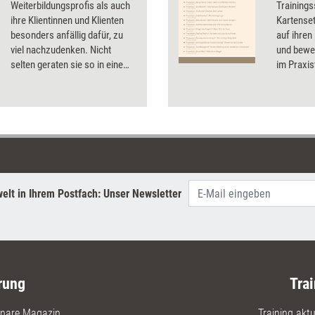
Weiterbildungsprofis als auch
Trainings
ihre Klientinnen und Klienten
Kartenset
besonders anfällig dafür, zu
auf ihren
viel nachzudenken. Nicht
und bewer
selten geraten sie so in eine
im Praxis
Denkspirale, an deren Ende die
Testerge
absolute Handlungsunfähigkeit
Infos zu 
steht. Wie es gelingen kann,
lähmende Gedanken
loszuwerden.
elt in Ihrem Postfach: Unser Newsletter
rung
Trai
nare Magazin
Training aktue