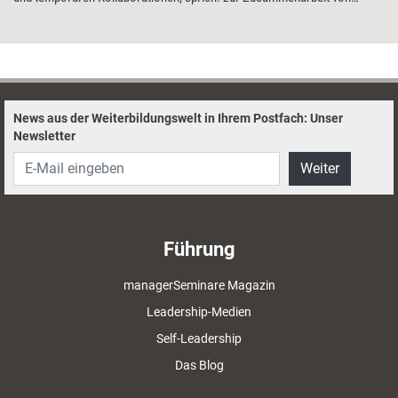
Menschen, die sich möglicherweise nicht so vertraut sind. Nicht selten
entstehen in einem solchen Setting früher oder später
unausgesprochene Hemmnisse, die sich negativ auf die
Teamperformance auswirken können. Zwei Methoden helfen dabei, die
„Elefanten im Raum“ zu identifizieren und nach draußen zu begleiten.
News aus der Weiterbildungswelt in Ihrem Postfach: Unser
Newsletter
Weiter
Führung
managerSeminare Magazin
Leadership-Medien
Self-Leadership
Das Blog