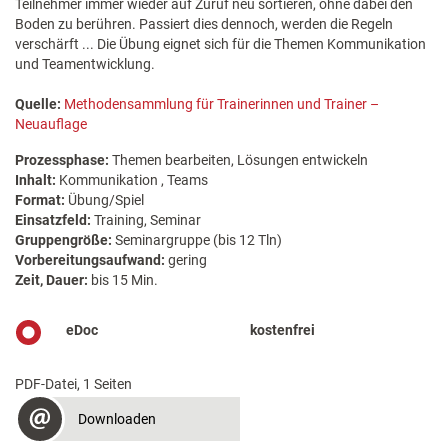
Teilnehmer immer wieder auf Zuruf neu sortieren, ohne dabei den
Boden zu berühren. Passiert dies dennoch, werden die Regeln
verschärft ... Die Übung eignet sich für die Themen Kommunikation
und Teamentwicklung.
Quelle:
Methodensammlung für Trainerinnen und Trainer –
Neuauflage
Prozessphase:
Themen bearbeiten, Lösungen entwickeln
Inhalt:
Kommunikation , Teams
Format:
Übung/Spiel
Einsatzfeld:
Training, Seminar
Gruppengröße:
Seminargruppe (bis 12 Tln)
Vorbereitungsaufwand:
gering
Zeit, Dauer:
bis 15 Min.
eDoc
kostenfrei
PDF-Datei, 1 Seiten
Downloaden