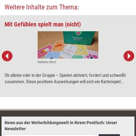
Weitere Inhalte zum Thema:
Mit Gefühlen spielt man (nicht)
Nathalie Ekrot
Ob alleine oder in der Gruppe – Spielen aktiviert, fordert und schweißt
zusammen. Diese positiven Auswirkungen will sich ein Kartenspiel
zunutze machen, das ohne Regeln auskommt, für jedes Alter und für
viele Einsatzgebiete geeignet sein soll. Was „Kopfsalat mit Herz“ wirklich
kann, hat Training aktuell mit einem Praxistest herausgefunden.
News aus der Weiterbildungswelt in Ihrem Postfach: Unser
Newsletter