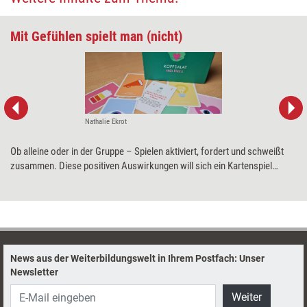
Mit Gefühlen spielt man (nicht)
Nathalie Ekrot
Ob alleine oder in der Gruppe – Spielen aktiviert, fordert und schweißt
zusammen. Diese positiven Auswirkungen will sich ein Kartenspiel
zunutze machen, das ohne Regeln auskommt, für jedes Alter und für
viele Einsatzgebiete geeignet sein soll. Was „Kopfsalat mit Herz“ wirklich
kann, hat Training aktuell mit einem Praxistest herausgefunden.
News aus der Weiterbildungswelt in Ihrem Postfach: Unser
Newsletter
Weiter