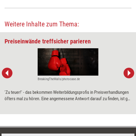
Weitere Inhalte zum Thema:
Preiseinwände treffsicher parieren
BreakingTheWalls/photocase.de
'Zu teuer!' - das bekommen Weiterbildungsprofis in Preis­verhandlungen
öfters mal zu hören. Eine angemessene Antwort darauf zu finden, ist gar
nicht so leicht. Marketingexperte Roman Kmenta stellt einige
Möglichkeiten vor, wie sich Preiseinwände treffsicher kontern lassen.