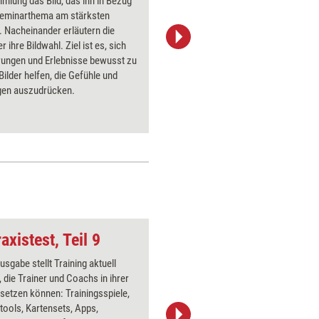
mlung das Bild, das ihn in Bezug
sich aus 
Seminarthema am stärksten
das ihr G
. Nacheinander erläutern die
und ein w
 ihre Bildwahl. Ziel ist es, sich
Team zu
rungen und Erlebnisse bewusst zu
Teilnehm
ilder helfen, die Gefühle und
Kleingrup
gen auszudrücken.
werden d
vorgestel
Führungsv
axistest, Teil 9
Johari-Fenster
usgabe stellt Training aktuell
Über 1000
, die Trainer und Coachs in ihrer
Flipchart
nsetzen können: Trainingsspiele,
PowerPoin
ools, Kartensets, Apps,
Bildsprac