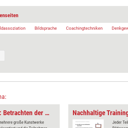
enseiten
ldassoziation
Bildsprache
Coachingtechniken
Denkgew
ma:
Reflexions-Methode: Betrachten der großen Kunstwerke
 mehrere große Kunstwerke
Jeder Tei