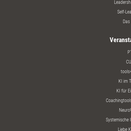
Leadersh
Self-Le
Das 
Veranst
P
CU
tools
KI im T
KI für E
Coachingtools
Neuro
Systemische I
Liebe K