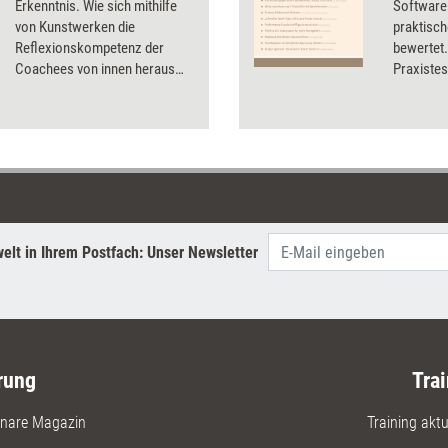
Erkenntnis. Wie sich mithilfe
Software 
von Kunstwerken die
praktisch
Reflexionskompetenz der
bewertet.
Coachees von innen heraus
Praxistes
stärken lässt, erklärt Christine
nachlesen
Kranz, Entwicklerin der
Bezugsqu
Symbolon-Methode®.
Dossier T
und Coach
App und n
elt in Ihrem Postfach: Unser Newsletter
rung
Trai
nare Magazin
Training aktue