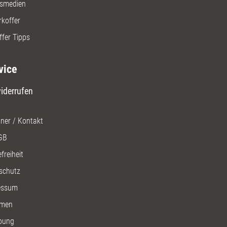
gsmedien
rkoffer
ffer Tipps
vice
iderrufen
ner / Kontakt
GB
freiheit
schutz
essum
men
bung