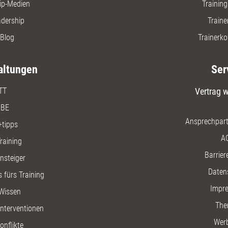
ip-Medien
Trainin
adership
Traine
Blog
Trainerko
altungen
Ser
TT
Vertrag w
BE
Ansprechpart
+tipps
A
raining
Barriere
insteiger
Daten
 fürs Training
Impr
Wissen
The
nterventionen
Wer
onflikte