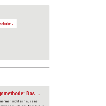
ohnheit
Nachhaltige Trainingsmethode: Das Bild, das am treffendsten beschreibt
Führungs-Training: 
lnehmer sucht sich aus einer
Die teil