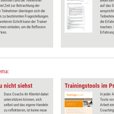
äsentiert und die Teilnehmer
Bildersam
viel Zeit zur Betrachtung der
auf das 
ie Teilnehmer überlegen sich die
anspricht
n zu bestimmten Fragestellungen.
Teilnehmer
weiteren Schritt kann der Trainer
die Erfah
nen einladen, um die Reflexion
machen. B
rken.
Erfahrun
ema:
u nicht siehst
Trainingstools im Pr
Dass Coachs ihr Klientel dabei
In jeder A
unterstützen können, sich
Tools vor
selbst und das eigene Handeln
Arbeit ei
zu reflektieren, ist keine neue
Coachingt