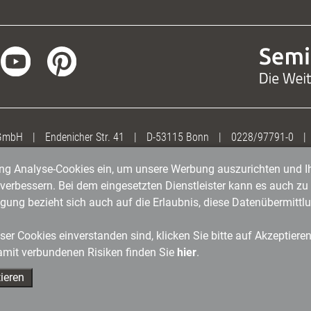
 GmbH
|
Endenicher Str. 41
|
D-53115 Bonn
|
0228/97791-0
|
gung Analyse-Cookies ein, um unsere Werbung auszurichten und Ih
erbessern. Bei dem eingesetzten Dienstleister kann es auch zu 
igung bezieht sich auch auf die Erlaubnis, diese Datenübermit
er Cookies einverstanden sind, klicken Sie bitte auf Akzeptiere
amit verbundenen Risiken finden Sie
hier
.
ieren