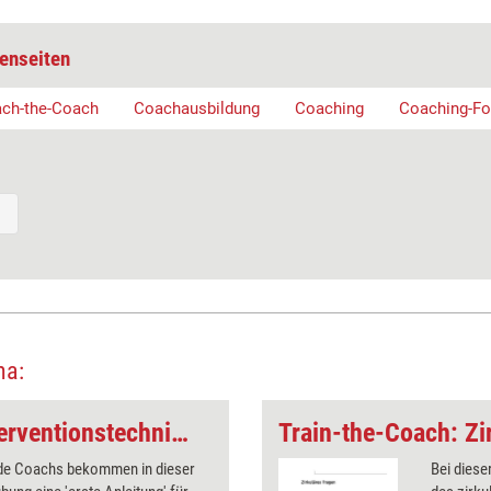
enseiten
ch-the-Coach
Coachausbildung
Coaching
Coaching-Fo
ma:
Train the Coach: Interventionstechniken für kritische Situationen entwickeln
Train-the-Coach: Zi
e Coachs bekommen in dieser
Bei diese