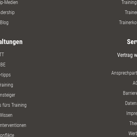
ip-Medien
Trainin
adership
Traine
Blog
Trainerko
altungen
Ser
TT
Vertrag w
BE
Ansprechpart
+tipps
A
raining
Barriere
insteiger
Daten
 fürs Training
Impr
Wissen
The
nterventionen
Wer
onflikte