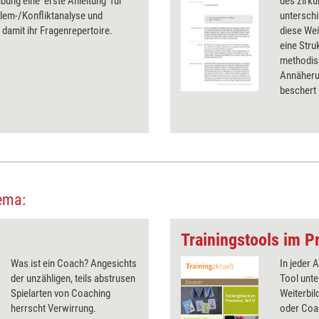
ung eine 'erste Anleitung' für
des zirku
lem-/Konfliktanalyse und
unterschi
 damit ihr Fragenrepertoire.
diese We
eine Stru
methodis
Annäherun
beschert 
ema:
Trainingstools im Pr
Was ist ein Coach? Angesichts
In jeder 
der unzähligen, teils abstrusen
Tool unte
Spielarten von Coaching
Weiterbil
herrscht Verwirrung.
oder Coa