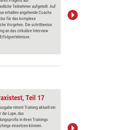
lären Fragens auf
angehend
edliche Teilnehmer aufgeteilt. Auf
eigenem 
ise erhalten angehende Coachs
umzugehe
ktur für das komplexe
trainiere
che Vorgehen. Die schrittweise
aus ganze
g an das zirkuläre Interview
vielfälti
Erfolgserlebnisse.
axistest, Teil 17
Box geschlossen
Ausgabe nimmt Training aktuell ein
Über 1000
r die Lupe, das
Flipchart
dungsprofis in ihren Trainings
PowerPoin
chings einsetzen können.
Bildsprac