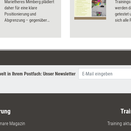
Marietheres Mimberg plädiert
Trainings
daher für eine klare
werden da
Positionierung und
getestet 
Abgrenzung – gegenüber
sich alle
Trainern, Führungskräften und
einem 'Hebammen'-
Verständnis von Coaching.
elt in Ihrem Postfach: Unser Newsletter
rung
Trai
nare Magazin
Training aktue