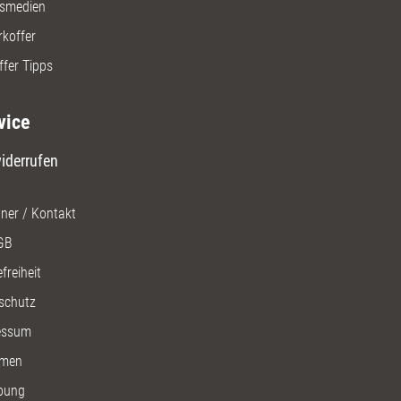
gsmedien
rkoffer
ffer Tipps
vice
iderrufen
ner / Kontakt
GB
freiheit
schutz
essum
men
bung