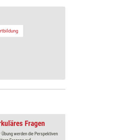
rtbildung
rkuläres Fragen
r Übung werden die Perspektiven
Spieleris