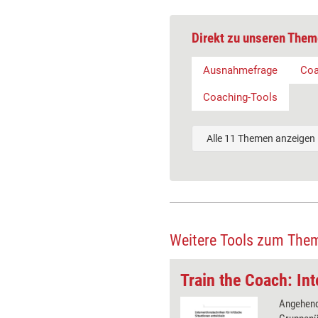
Direkt zu unseren Them
Ausnahmefrage
Coa
Coaching-Tools
Alle 11 Themen anzeigen
Weitere Tools zum The
Train the Coach: Perspektivenwechsel für Gespräche
hee übernimmt die Rolle des
Angehend