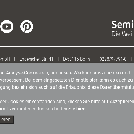
 GmbH
|
Endenicher Str. 41
|
D-53115 Bonn
|
0228/97791-0
|
gung Analyse-Cookies ein, um unsere Werbung auszurichten und Ih
erbessern. Bei dem eingesetzten Dienstleister kann es auch zu 
igung bezieht sich auch auf die Erlaubnis, diese Datenübermit
er Cookies einverstanden sind, klicken Sie bitte auf Akzeptiere
amit verbundenen Risiken finden Sie
hier
.
ieren