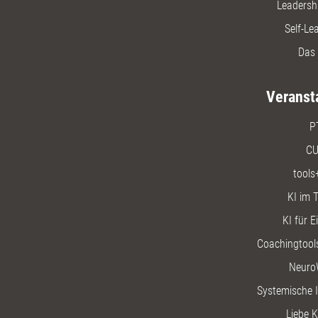
Leadersh
Self-Le
Das 
Veranst
P
CU
tools
KI im T
KI für E
Coachingtools
Neuro
Systemische I
Liebe K