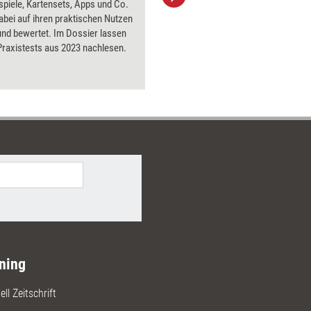
spiele, Kartensets, Apps und Co.
aktuell ha
bei auf ihren praktischen Nutzen
Bilder.
und bewertet. Im Dossier lassen
 Praxistests aus 2023 nachlesen.
ning
ll Zeitschrift