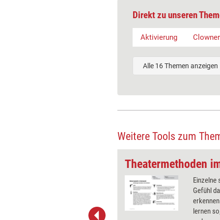
Direkt zu unseren Them
Aktivierung
Clowner
Alle 16 Themen anzeigen
Weitere Tools zum The
Theatermethoden im Training: Zwei Seelen
nehmer sollen zwei vorgegebene
Einzelne 
leichzeitig darstellen und lernen
Gefühl da
em Weg Gefühle auszudrücken
erkennen 
rsprache zu analysieren. Die
lernen s