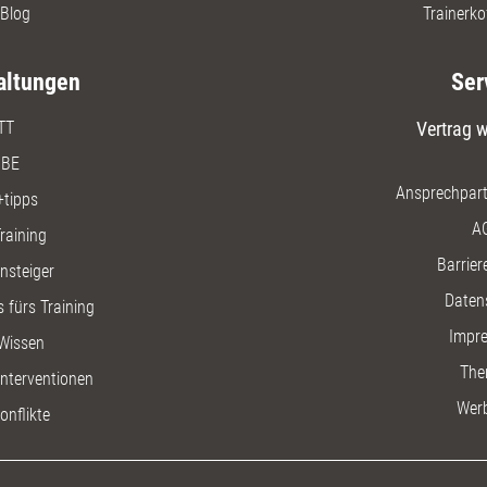
Blog
Trainerko
altungen
Ser
TT
Vertrag w
BE
Ansprechpart
+tipps
A
raining
Barriere
insteiger
Daten
 fürs Training
Impr
Wissen
The
nterventionen
Wer
onflikte