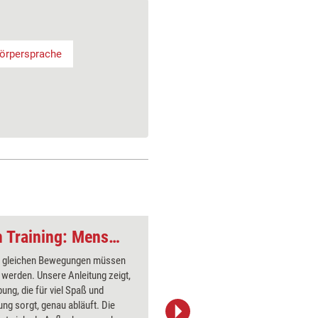
örpersprache
Theatermethoden im Training: Menschen Memory
t gleichen Bewegungen müssen
Die Teiln
werden. Unsere Anleitung zeigt,
Soloauftr
bung, die für viel Spaß und
unterhalt
ung sorgt, genau abläuft. Die
sich selb