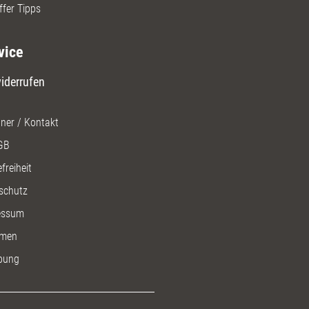
ffer Tipps
vice
iderrufen
ner / Kontakt
GB
freiheit
schutz
essum
men
bung