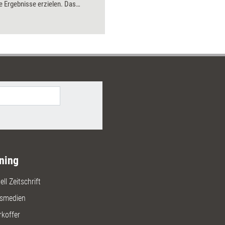
e Ergebnisse erzielen. Das
tellt einige vor – vom bewegten
im Seminar bis hin zur Proxemik.
ning
ll Zeitschrift
gsmedien
rkoffer