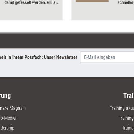
damit gefesselt werden, erklärt
schneller
Kommunikationsberater und -
Dossier s
trainer Udo Kreggenfeld.
Warm-Up 
elt in Ihrem Postfach: Unser Newsletter
rung
Trai
nare Magazin
Training aktue
ip-Medien
Trainin
adership
Traine