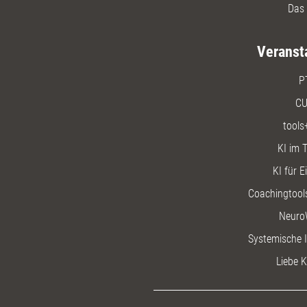
Das 
Veranst
P
CU
tools
KI im T
KI für E
Coachingtools
Neuro
Systemische I
Liebe K