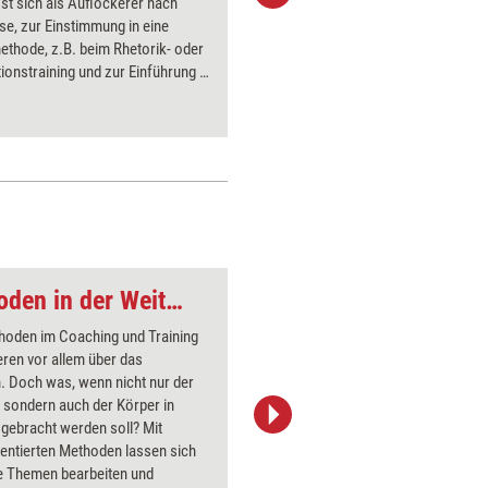
st sich als Auflockerer nach
Stimme, 
se, zur Einstimmung in eine
Körperau
thode, z.B. beim Rhetorik- oder
ionstraining und zur Einführung in
atik einsetzen.
Körperbetonte Methoden in der Weiterbildung
Auge 1
thoden im Coaching und Training
Über 1000
eren vor allem über das
Flipchart
. Doch was, wenn nicht nur der
PowerPoin
 sondern auch der Körper in
Bildsprac
gebracht werden soll? Mit
aktuell ha
entierten Methoden lassen sich
Bilder.
re Themen bearbeiten und