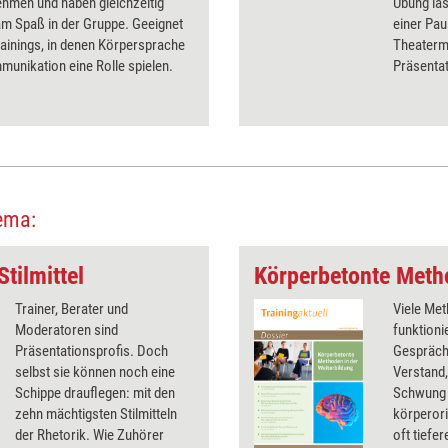
hmen und haben gleichzeitig
Übung läs
m Spaß in der Gruppe. Geeignet
einer Pau
Trainings, in denen Körpersprache
Theaterme
unikation eine Rolle spielen.
Präsentat
eine Them
ema:
Stilmittel
Trainer, Berater und
Viele Me
Moderatoren sind
funktioni
Präsentationsprofis. Doch
Gespräch
selbst sie können noch eine
Verstand,
Schippe drauflegen: mit den
Schwung 
zehn mächtigsten Stilmitteln
körperori
der Rhetorik. Wie Zuhörer
oft tiefe